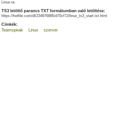
Linux-ra.
TS3 letöltő parancs TXT formátumban való letöltése:
https://hotfile.com/dl/234976885/d70cf72/linux_ts3_start.txt.html
Címkék:
Teamspeak
Linux
szerver