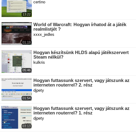
certino
13:22
World of Warcraft: Hogyan írhatod át a játék
realmlistjét ?
xxxx_jedles
01:19
Hogyan készítsünk HLDS alapú játékszervert
Steam nélkül?
kulkris
05:46
Hogyan futtassunk szervert, vagy játszunk az
interneten routerrel? 2. rész
djpety
01:54
Hogyan futtassunk szervert, vagy játszunk az
interneten routerrel? 1. rész
djpety
03:13