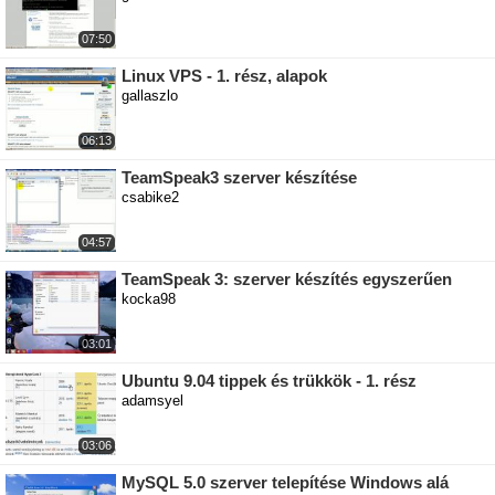
07:50
Linux VPS - 1. rész, alapok
gallaszlo
06:13
TeamSpeak3 szerver készítése
csabike2
04:57
TeamSpeak 3: szerver készítés egyszerűen
kocka98
03:01
Ubuntu 9.04 tippek és trükkök - 1. rész
adamsyel
03:06
MySQL 5.0 szerver telepítése Windows alá