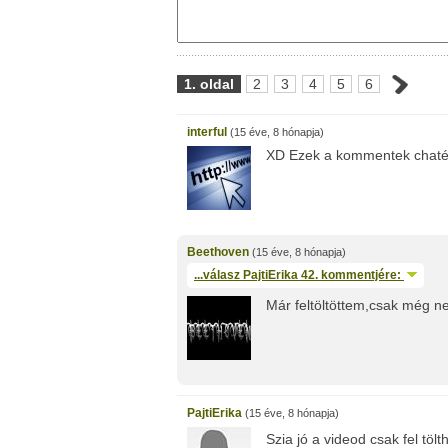
1. oldal
2
3
4
5
6
interful
(15 éve, 8 hónapja)
XD Ezek a kommentek chaté 
Beethoven
(15 éve, 8 hónapja)
...válasz
PajtiErika
42. kommentjére:
Már feltöltöttem,csak még ne
PajtiErika
(15 éve, 8 hónapja)
Szia jó a videod csak fel tölt