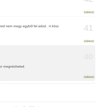
(válasz)
41
géred nem megy egyből fel adod.. rt kösz
(válasz)
40
kor megnézheted.
(válasz)