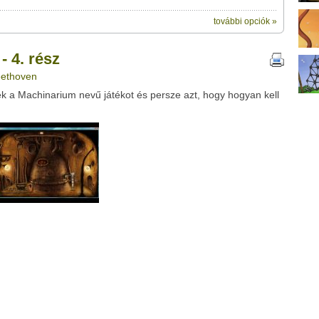
további opciók »
ik:
megosztásához használhatod a saját
című videótipp
- 4. rész
ubhoz sem.
eethoven
Üzenet (opcionális):
 a Machinarium nevű játékot és persze azt, hogy hogyan kell
!
ink között
Google
Digg