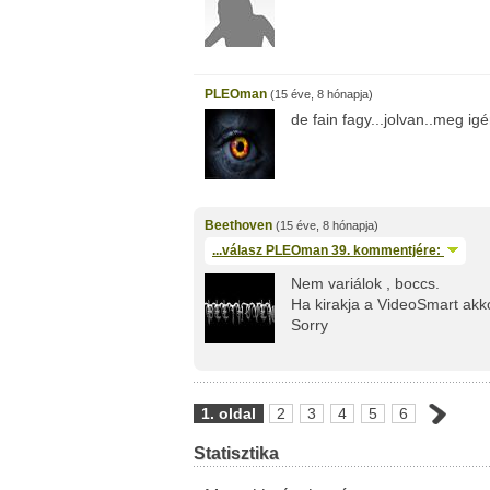
PLEOman
(15 éve, 8 hónapja)
de fain fagy...jolvan..meg i
Beethoven
(15 éve, 8 hónapja)
...válasz
PLEOman
39. kommentjére:
Nem variálok , boccs.
Ha kirakja a VideoSmart ak
Sorry
1. oldal
2
3
4
5
6
Statisztika