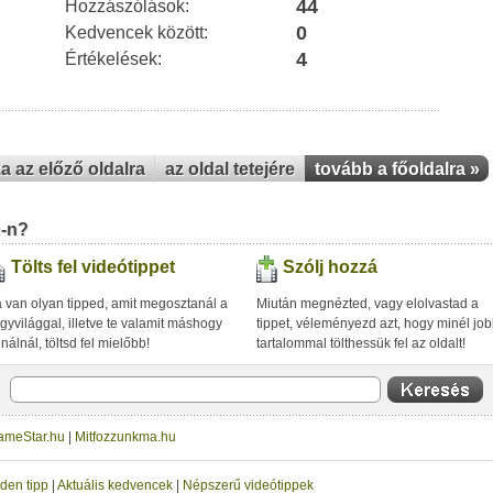
44
Hozzászólások:
0
Kedvencek között:
4
Értékelések:
za az előző oldalra
az oldal tetejére
tovább a főoldalra »
u-n?
Tölts fel videótippet
Szólj hozzá
 van olyan tipped, amit megosztanál a
Miután megnézted, vagy elolvastad a
gyvilággal, illetve te valamit máshogy
tippet, véleményezd azt, hogy minél jo
inálnál, töltsd fel mielőbb!
tartalommal tölthessük fel az oldalt!
ameStar.hu
|
Mitfozzunkma.hu
den tipp
|
Aktuális kedvencek
|
Népszerű videótippek