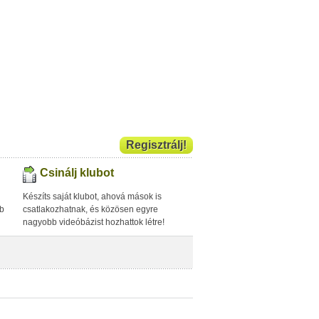
Regisztrálj!
Csinálj klubot
Készíts saját klubot, ahová mások is
bb
csatlakozhatnak, és közösen egyre
nagyobb videóbázist hozhattok létre!