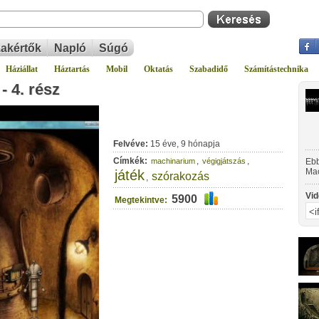
akértők
Napló
Súgó
Háziállat
Háztartás
Mobil
Oktatás
Szabadidő
Számítástechnika
- 4. rész
Felvéve:
15 éve, 9 hónapja
Címkék:
,
,
machinarium
végigjátszás
Ebb
Mac
játék
szórakozás
,
hog
Vid
5900
Megtekintve: