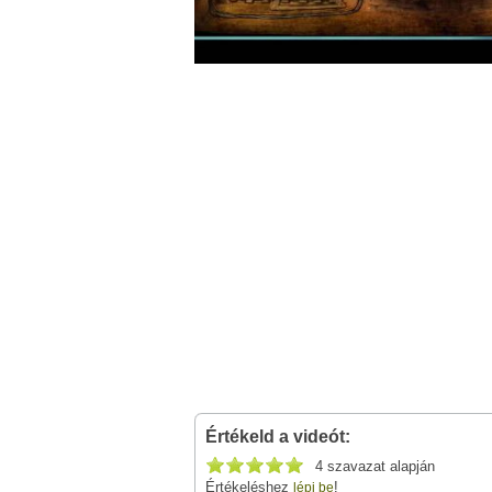
Értékeld a videót:
4 szavazat alapján
Értékeléshez
!
lépj be