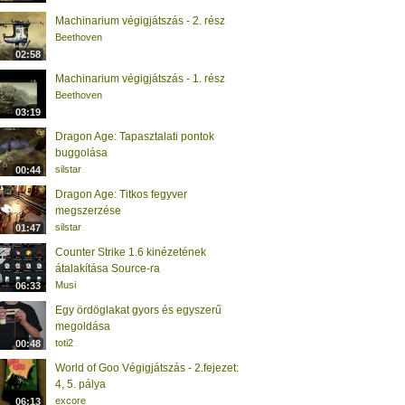
Machinarium végigjátszás - 2. rész
Beethoven
02:58
Machinarium végigjátszás - 1. rész
Beethoven
03:19
Dragon Age: Tapasztalati pontok
buggolása
silstar
00:44
Dragon Age: Titkos fegyver
megszerzése
silstar
01:47
Counter Strike 1.6 kinézetének
átalakítása Source-ra
Musi
06:33
Egy ördöglakat gyors és egyszerű
megoldása
toti2
00:48
World of Goo Végigjátszás - 2.fejezet:
4, 5. pálya
excore
06:13