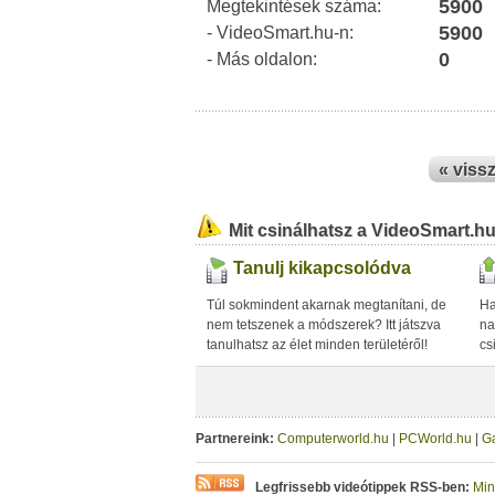
5900
Megtekintések száma:
5900
- VideoSmart.hu-n:
0
- Más oldalon:
« viss
Mit csinálhatsz a VideoSmart.h
Tanulj kikapcsolódva
Túl sokmindent akarnak megtanítani, de
Ha
nem tetszenek a módszerek? Itt játszva
na
tanulhatsz az élet minden területéről!
cs
Partnereink:
Computerworld.hu
|
PCWorld.hu
|
G
Legfrissebb videótippek RSS-ben:
Min