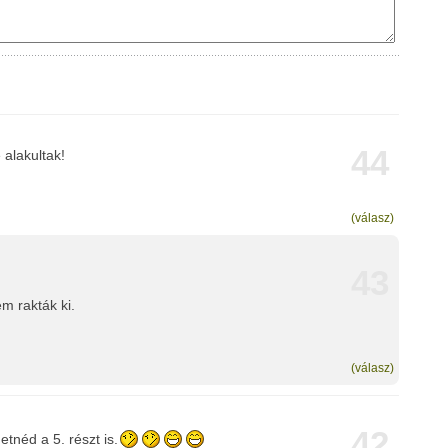
44
alakultak!
(válasz)
43
m rakták ki.
(válasz)
42
hetnéd a 5. részt is.