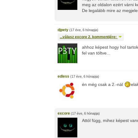
meg az oldalon ezért várni kel
De legalább mire az megjelen
djpety
(17 éve, 6 hónapja)
...válasz
excore
2. kommentjére:
ahhoz képest hogy hol tarto
fel van töltve...
edless
(17 éve, 6 hónapja)
én még csak a 2.-nál
ela
excore
(17 éve, 6 hónapja)
Attól függ, mihez képest va