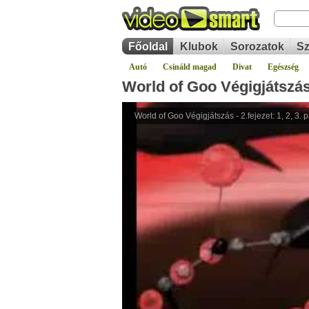
Főoldal
Klubok
Sorozatok
Sz
Autó
Csináld magad
Divat
Egészség
World of Goo Végigjátszás -