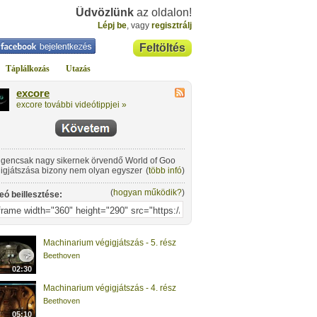
Üdvözlünk
az oldalon!
Lépj be
, vagy
regisztrálj
Feltöltés
Táplálkozás
Utazás
excore
excore további videótippjei »
igencsak nagy sikernek örvendő World of Goo
igjátszása bizony nem olyan egyszerű. Ha
(
több infó
)
amit nem tudtál vagy csak egyszerűen kíváncsi
y, hogyan is lehetne másképp csinálni, akkor
(
hogyan működik?
)
eó beillesztése:
denképpen nézz bele!
Machinarium végigjátszás - 5. rész
Beethoven
02:30
Machinarium végigjátszás - 4. rész
Beethoven
05:10