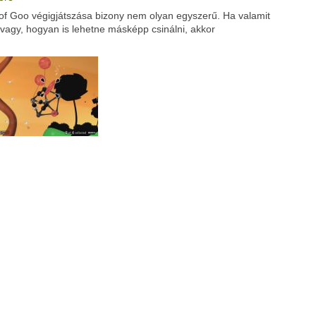
of Goo végigjátszása bizony nem olyan egyszerű. Ha valamit
Google
Digg
vagy, hogyan is lehetne másképp csinálni, akkor