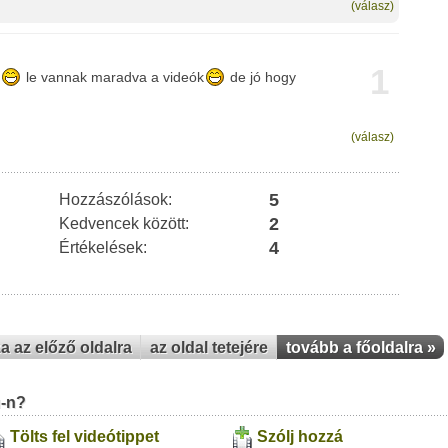
(válasz)
1
le vannak maradva a videók
de jó hogy
(válasz)
5
Hozzászólások:
2
Kedvencek között:
4
Értékelések:
za az előző oldalra
az oldal tetejére
tovább a főoldalra »
u-n?
Tölts fel videótippet
Szólj hozzá