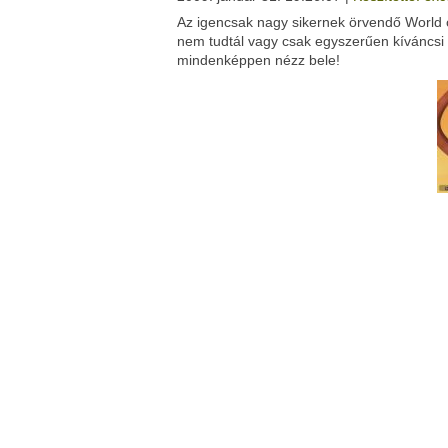
Az igencsak nagy sikernek örvendő World 
Facebook
Twitter
nem tudtál vagy csak egyszerűen kíváncsi 
Del.icio.us
Live
mindenképpen nézz bele!