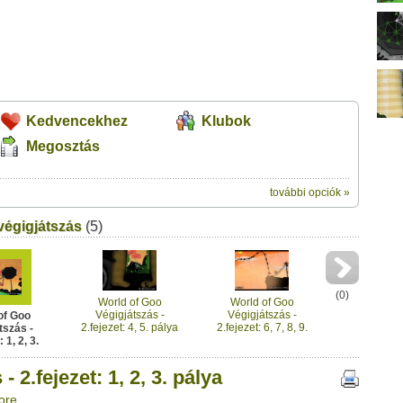
Kedvencekhez
Klubok
Megosztás
további opciók »
ik:
végigjátszás
(5)
megosztásához használhatod a
 1, 2, 3. pálya" című videótipp
Üzenet (opcionális):
!
ink között
(
0
)
World of Goo
World of Goo
Végigjátszás -
Végigjátszás -
of Goo
2.fejezet: 4, 5. pálya
2.fejezet: 6, 7, 8, 9.
tszás -
pálya
 1, 2, 3.
lya
 2.fejezet: 1, 2, 3. pálya
ore