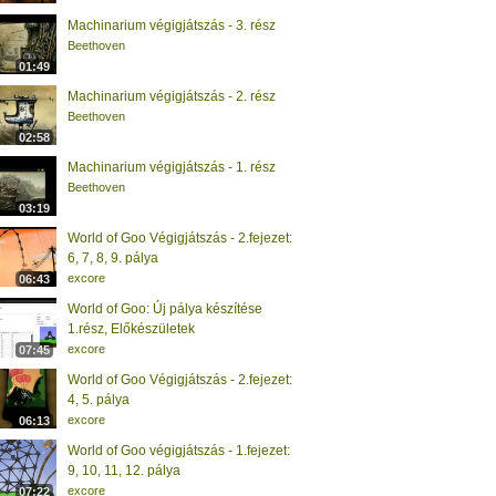
Machinarium végigjátszás - 3. rész
Beethoven
01:49
Machinarium végigjátszás - 2. rész
Beethoven
02:58
Machinarium végigjátszás - 1. rész
Beethoven
03:19
World of Goo Végigjátszás - 2.fejezet:
6, 7, 8, 9. pálya
excore
06:43
World of Goo: Új pálya készítése
1.rész, Előkészületek
excore
07:45
World of Goo Végigjátszás - 2.fejezet:
4, 5. pálya
excore
06:13
World of Goo végigjátszás - 1.fejezet:
9, 10, 11, 12. pálya
excore
07:22