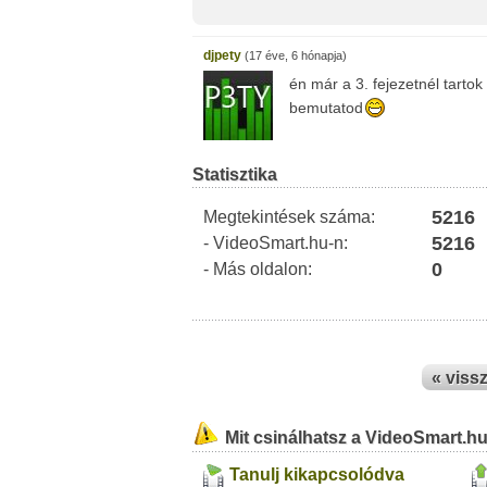
djpety
(17 éve, 6 hónapja)
én már a 3. fejezetnél tartok
bemutatod
Statisztika
5216
Megtekintések száma:
5216
- VideoSmart.hu-n:
0
- Más oldalon:
« viss
Mit csinálhatsz a VideoSmart.h
Tanulj kikapcsolódva