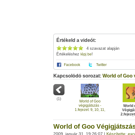
Értékeld a videót:
4 szavazat alapján
Értékeléshez
!
lépj be
Facebook
Twitter
Kapcsolódó sorozat:
Ez a videótipp a következő klub(ok)ba tartoz
World of Goo 
A(z) "World of Goo Végigjátszás - 2.fejezet:
saját leveleződet
,
vagy
ezt a felületet:
World of Goo
Neved:
Ha van egy kis időd,
nézz szét meglévő klubja
(
1
)
E-mail címed:
World of Goo
végigjátszás -
World 
1.fejezet: 9, 10, 11,
Végigjá
Címzett e-mail címe:
12. pálya
2.fejezet:
pá
World of Goo Végigjátszás -
2009. január 31. 19:26:07 |
Készítette: exc