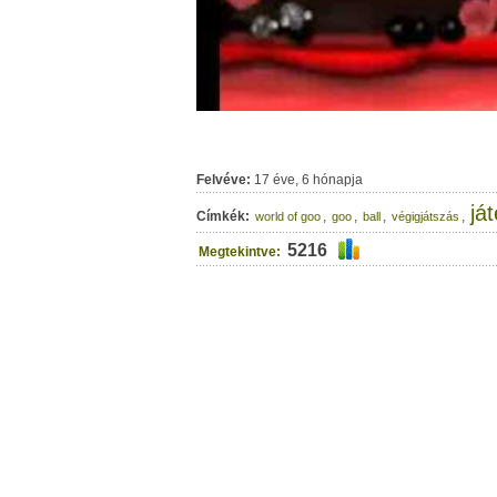
Felvéve:
17 éve, 6 hónapja
já
Címkék:
,
,
,
,
world of goo
goo
ball
végigjátszás
5216
Megtekintve: