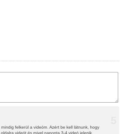
5
indig felkerül a videóm. Azért be kell látnunk, hogy
oldalra videót és mivel naponta 3-4 videó jelenik