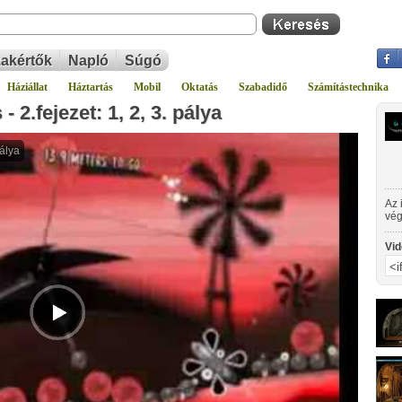
akértők
Napló
Súgó
Háziállat
Háztartás
Mobil
Oktatás
Szabadidő
Számítástechnika
 2.fejezet: 1, 2, 3. pálya
Az 
vég
val
vag
Vid
min