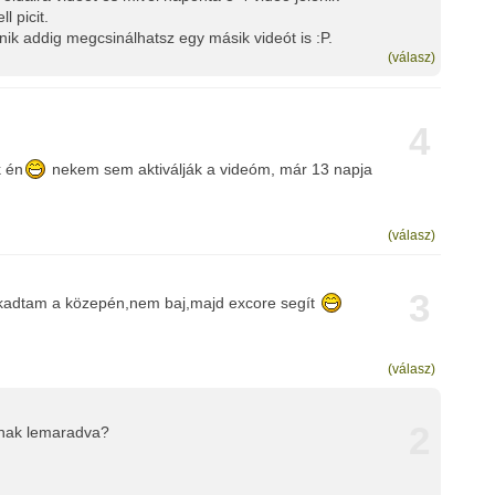
l picit.
ik addig megcsinálhatsz egy másik videót is :P.
(válasz)
4
k én
nekem sem aktiválják a videóm, már 13 napja
(válasz)
3
kadtam a közepén,nem baj,majd excore segít
(válasz)
2
nnak lemaradva?