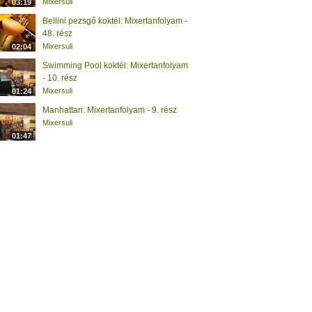
Mixersuli
03:19
Bellini pezsgő koktél: Mixertanfolyam -
48. rész
Mixersuli
02:04
Swimming Pool koktél: Mixertanfolyam
- 10. rész
Mixersuli
01:24
Manhattan: Mixertanfolyam - 9. rész
Mixersuli
01:47