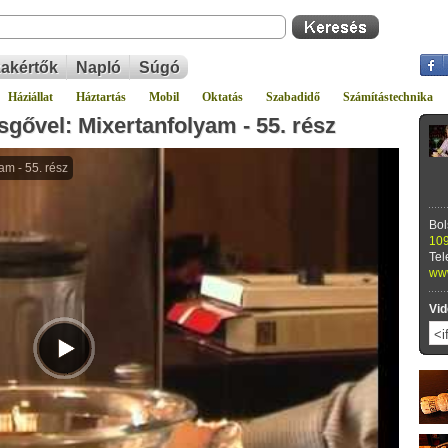
akértők
Napló
Súgó
Háziállat
Háztartás
Mobil
Oktatás
Szabadidő
Számítástechnika
sgővel: Mixertanfolyam - 55. rész
Bol
109
Tel
www
Vid