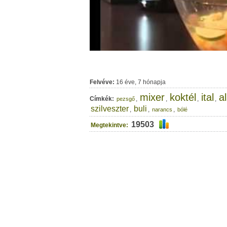
Felvéve:
16 éve, 7 hónapja
mixer
koktél
ital
a
Címkék:
,
,
,
,
pezsgő
szilveszter
buli
,
,
,
narancs
bólé
19503
Megtekintve: