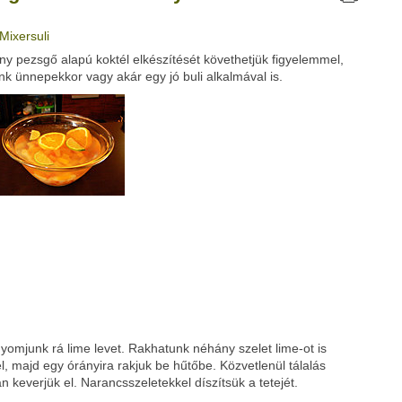
 Mixersuli
Google
Digg
 pezsgő alapú koktél elkészítését követhetjük figyelemmel,
k ünnepekkor vagy akár egy jó buli alkalmával is.
yomjunk rá lime levet. Rakhatunk néhány szelet lime-ot is
el, majd egy órányira rakjuk be hűtőbe. Közvetlenül tálalás
an keverjük el. Narancsszeletekkel díszítsük a tetejét.