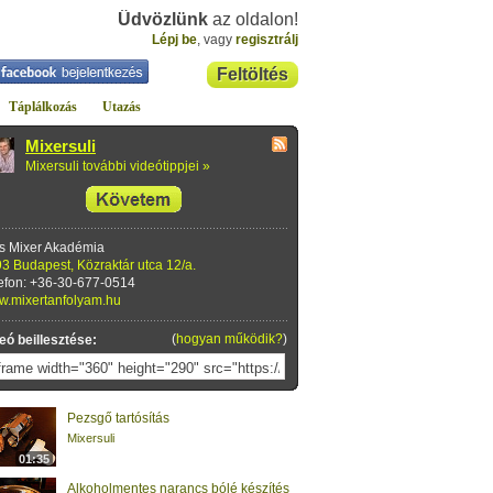
Üdvözlünk
az oldalon!
Lépj be
, vagy
regisztrálj
Feltöltés
Táplálkozás
Utazás
Mixersuli
Mixersuli további videótippjei »
s Mixer Akadémia
3 Budapest, Közraktár utca 12/a.
efon: +36-30-677-0514
.mixertanfolyam.hu
(
hogyan működik?
)
eó beillesztése:
Pezsgő tartósítás
Mixersuli
01:35
Alkoholmentes narancs bólé készítés