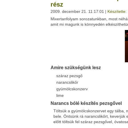
rész
2009. december 21. 11:17:01 |
Készítette:
Facebook
Twitter
Mixertanfolyam sorozatunkban, most néhány
Del.icio.us
Live
amit mi magunk is könnyedén elkészíthetün
Amire szükségünk lesz
száraz pezsgő
narancslikőr
gyümölcskonzerv
lime
Narancs bólé készítés pezsgővel
Töltsük a gyümölcskonzervet egy tálba, n
bele. Öntsünk rá narancslikőrt, keverjük 
előtt töltsük fel száraz pezsgővel, óvatos