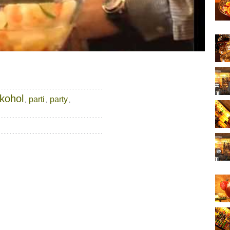
lkohol
parti
party
,
,
,