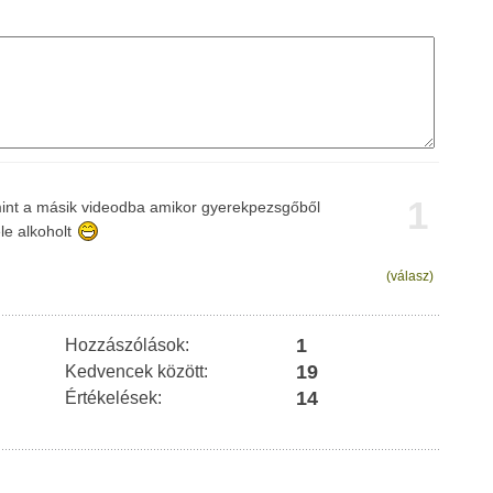
1
mint a másik videodba amikor gyerekpezsgőből
le alkoholt
(válasz)
1
Hozzászólások:
19
Kedvencek között:
14
Értékelések: