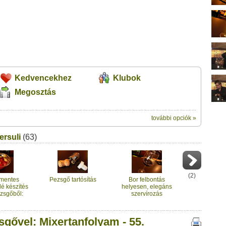
Kedvencekhez
Klubok
Megosztás
további opciók »
ik:
ersuli
(63)
megosztásához
ertanfolyam - 55. rész" című videótipp
t a felületet:
ubhoz sem.
Üzenet (opcionális):
!
ink között
(
2
)
lmentes
Pezsgő tartósítás
Bor felbontás
é készítés
helyesen, elegáns
zsgőből:
szervírozás
lyam - 56.
sz
sgővel: Mixertanfolyam - 55.