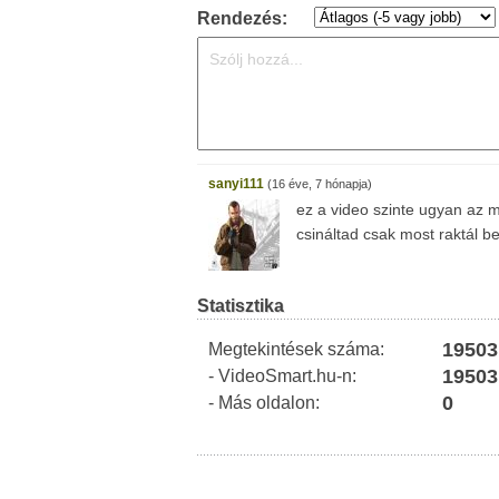
Rendezés:
sanyi111
(16 éve, 7 hónapja)
ez a video szinte ugyan az 
csináltad csak most raktál be
Statisztika
19503
Megtekintések száma:
19503
- VideoSmart.hu-n:
0
- Más oldalon: