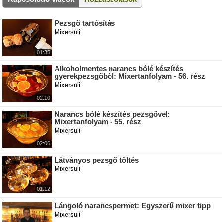
Pezsgő tartósítás
Mixersuli
01:35
Alkoholmentes narancs bólé készítés
gyerekpezsgőből: Mixertanfolyam - 56. rész
Mixersuli
02:10
Narancs bólé készítés pezsgővel:
Mixertanfolyam - 55. rész
Mixersuli
02:06
Látványos pezsgő töltés
Mixersuli
01:12
Lángoló narancspermet: Egyszerű mixer tipp
Mixersuli