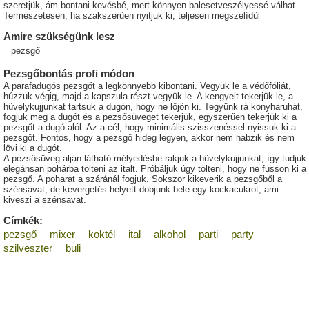
szeretjük, ám bontani kevésbé, mert könnyen balesetveszélyessé válhat.
Természetesen, ha szakszerűen nyitjuk ki, teljesen megszelídül
Amire szükségünk lesz
pezsgő
Pezsgőbontás profi módon
A parafadugós pezsgőt a legkönnyebb kibontani. Vegyük le a védőfóliát,
húzzuk végig, majd a kapszula részt vegyük le. A kengyelt tekerjük le, a
hüvelykujjunkat tartsuk a dugón, hogy ne lőjön ki. Tegyünk rá konyharuhát,
fogjuk meg a dugót és a pezsősüveget tekerjük, egyszerűen tekerjük ki a
pezsgőt a dugó alól. Az a cél, hogy minimális szisszenéssel nyissuk ki a
pezsgőt. Fontos, hogy a pezsgő hideg legyen, akkor nem habzik és nem
lövi ki a dugót.
A pezsősüveg alján látható mélyedésbe rakjuk a hüvelykujjunkat, így tudjuk
elegánsan pohárba tölteni az italt. Próbáljuk úgy tölteni, hogy ne fusson ki a
pezsgő. A poharat a száránál fogjuk. Sokszor kikeverik a pezsgőből a
szénsavat, de kevergetés helyett dobjunk bele egy kockacukrot, ami
kiveszi a szénsavat.
Címkék:
pezsgő
mixer
koktél
ital
alkohol
parti
party
szilveszter
buli