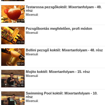
Testarossa pezsgőkoktél: Mixertanfolyam - 49.
rész
Mixersuli
01:59
Pezsgőbontás megfelelően, profi módon
Mixersuli
03:19
Bellini pezsgő koktél: Mixertanfolyam - 48. rész
Mixersuli
02:04
Mojito koktél: Mixertanfolyam - 15. rész
Mixersuli
01:46
Swimming Pool koktél: Mixertanfolyam - 10.
rész
Mixersuli