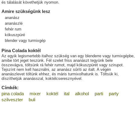
és tálalását követhetjük nyomon.
Amire szükségünk lesz
ananász
ananászlé
fehér rum
kókuszpüré
blender vagy turmixgép
Pina Colada koktél
Az egyik legismertebb italhoz szükség van egy blenderre vagy turmixgépbe,
amibe tört jeget teszünk. Fél szelet friss ananászt tegyünk bele
összevágva, töltsünk rá fehér rumot, majd kókuszpürét vagy szirupot.
Tejszínt nem kell használni, az ananász sűríti az italt. A végén
ananászlevet töltünk ehhez, és máris turmixolhatunk is. Töltsük ki,
díszíthetjük ananásszal, koktélcseresznyével.
Címkék:
pina colada
mixer
koktél
ital
alkohol
parti
party
szilveszter
buli