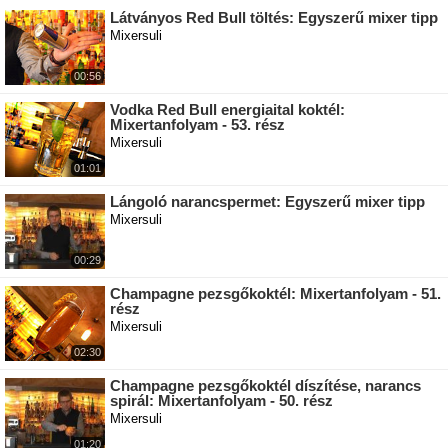
Látványos Red Bull töltés: Egyszerű mixer tipp
Mixersuli
00:56
Vodka Red Bull energiaital koktél:
Mixertanfolyam - 53. rész
Mixersuli
01:01
Lángoló narancspermet: Egyszerű mixer tipp
Mixersuli
00:29
Champagne pezsgőkoktél: Mixertanfolyam - 51.
rész
Mixersuli
02:30
Champagne pezsgőkoktél díszítése, narancs
spirál: Mixertanfolyam - 50. rész
Mixersuli
01:20