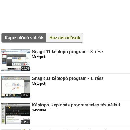
Kapcsolódó videók
Hozzászólások
Snagit 11 képlopó program - 3. rész
MrErpeti
02:52
Snagit 11 képlopó program - 1. rész
MrErpeti
08:49
Képlopó, képlopás program telepítés nélkül
ryncaise
04:30