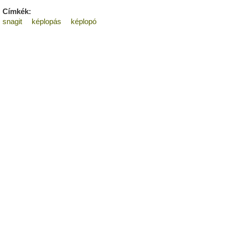
Címkék:
snagit
képlopás
képlopó