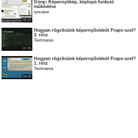
Gimp: Képernyőkép, képlopó funkció
működése
ryncaise
06:16
Hogyan rögzítsünk képernyővideót Fraps-szel?
2. rész
Textmanus
01:05
Hogyan rögzítsünk képernyővideót Fraps-szel?
1. rész
Textmanus
04:25