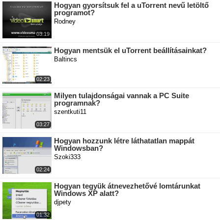
Hogyan gyorsítsuk fel a uTorrent nevű letöltő
programot?
Rodney
03:19
Hogyan mentsük el uTorrent beállításainkat?
Baltincs
02:23
Milyen tulajdonságai vannak a PC Suite
programnak?
szentkuti11
03:27
Hogyan hozzunk létre láthatatlan mappát
Windowsban?
Szoki333
02:24
Hogyan tegyük átnevezhetővé lomtárunkat
Windows XP alatt?
djpety
01:32