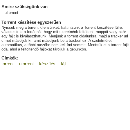
Amire szükségünk van
uTorrent
Torrent készítése egyszerűen
Nyissuk meg a torrent kliensünket, kattintsunk a Torrent készítése fülre,
válasszuk ki a forrásnál, hogy mit szeretnénk feltölteni, mappát vagy akár
egy fájlt is kiválaszthatunk. Menjünk a torrent oldalunkra, majd a tracker url
címet másoljuk ki, amit másoljunk be a trackerhez. A szeletméret
automatikus, a többi mezőbe nem kell írni semmit. Mentsük el a torrent fájlt
oda, ahol a feltöltendő fájlokat tároljuk a gépünkön.
Címkék:
torrent
utorrent
készítés
fájl