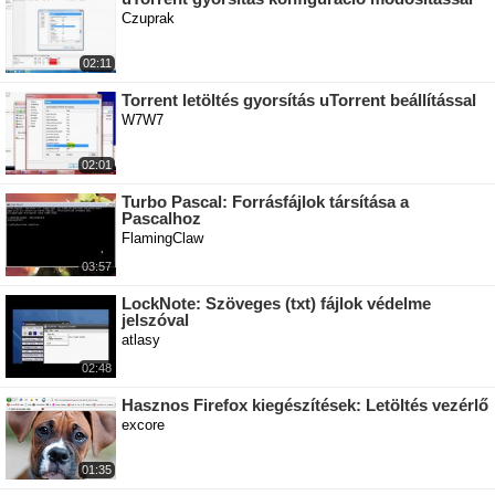
Czuprak
02:11
Torrent letöltés gyorsítás uTorrent beállítással
W7W7
02:01
Turbo Pascal: Forrásfájlok társítása a
Pascalhoz
FlamingClaw
03:57
LockNote: Szöveges (txt) fájlok védelme
jelszóval
atlasy
02:48
Hasznos Firefox kiegészítések: Letöltés vezérlő
excore
01:35