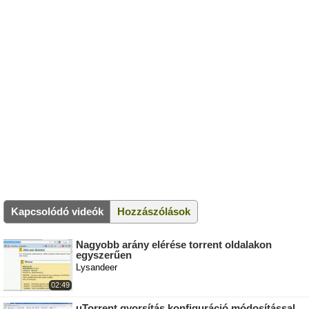
Kapcsolódó videók
Hozzászólások
Nagyobb arány elérése torrent oldalakon
egyszerűen
Lysandeer
02:49
uTorrent gyorsítás konfiguráció módosítással