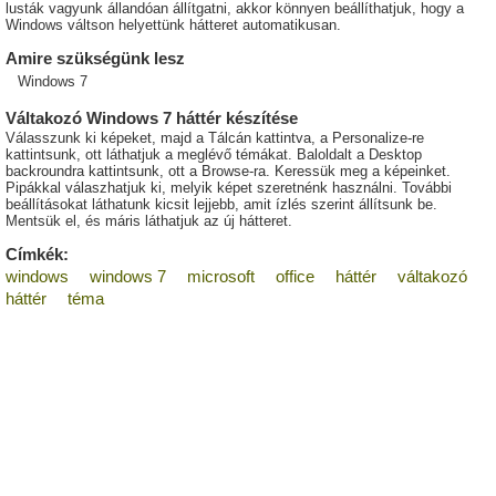
lusták vagyunk állandóan állítgatni, akkor könnyen beállíthatjuk, hogy a
Windows váltson helyettünk hátteret automatikusan.
Amire szükségünk lesz
Windows 7
Váltakozó Windows 7 háttér készítése
Válasszunk ki képeket, majd a Tálcán kattintva, a Personalize-re
kattintsunk, ott láthatjuk a meglévő témákat. Baloldalt a Desktop
backroundra kattintsunk, ott a Browse-ra. Keressük meg a képeinket.
Pipákkal válaszhatjuk ki, melyik képet szeretnénk használni. További
beállításokat láthatunk kicsit lejjebb, amit ízlés szerint állítsunk be.
Mentsük el, és máris láthatjuk az új hátteret.
Címkék:
windows
windows 7
microsoft
office
háttér
váltakozó
háttér
téma