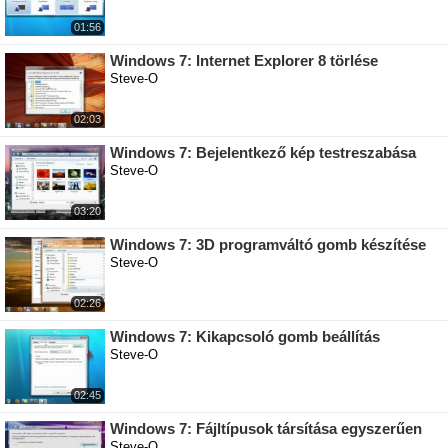
01:56
Windows 7: Internet Explorer 8 törlése
Steve-O
02:03
Windows 7: Bejelentkező kép testreszabása
Steve-O
03:20
Windows 7: 3D programváltó gomb készítése
Steve-O
02:26
Windows 7: Kikapcsoló gomb beállítás
Steve-O
02:45
Windows 7: Fájltípusok társítása egyszerűen
Steve-O