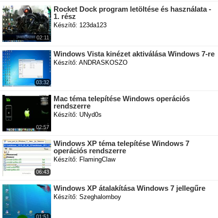
Rocket Dock program letöltése és használata -
1. rész
Készítő: 123da123
02:11
Windows Vista kinézet aktiválása Windows 7-re
Készítő: ANDRASKOSZO
03:32
Mac téma telepítése Windows operációs
rendszerre
Készítő: UNyd0s
02:57
Windows XP téma telepítése Windows 7
operációs rendszerre
Készítő: FlamingClaw
06:43
Windows XP átalakítása Windows 7 jellegűre
Készítő: Szeghalomboy
01:51