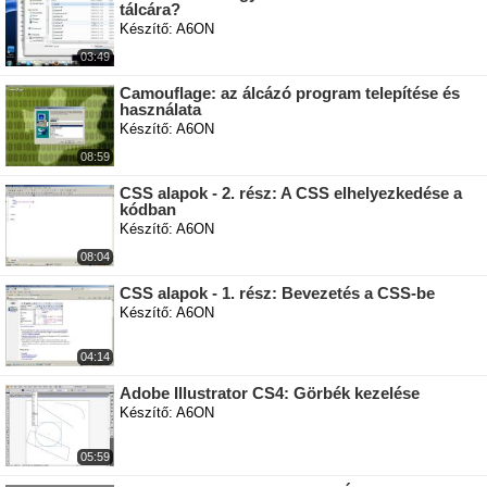
tálcára?
Készítő: A6ON
03:49
Camouflage: az álcázó program telepítése és
használata
Készítő: A6ON
08:59
CSS alapok - 2. rész: A CSS elhelyezkedése a
kódban
Készítő: A6ON
08:04
CSS alapok - 1. rész: Bevezetés a CSS-be
Készítő: A6ON
04:14
Adobe Illustrator CS4: Görbék kezelése
Készítő: A6ON
05:59