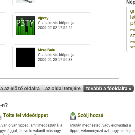
Nép
gr
4
le
djpety
p
Csatlakozás időpontja:
2009-02-02 17:52:45
wi
4
sz
wi
4
sz
MetalBalu
Csatlakozás időpontja:
2009-01-28 17:56:33
4
4
za az előző oldalra
az oldal tetejére
tovább a főoldalra »
u-n?
Tölts fel videótippet
Szólj hozzá
 van olyan tipped, amit megosztanál a
Miután megnézted, vagy elolvastad a
gyvilággal, illetve te valamit máshogy
tippet, véleményezd azt, hogy minél jo