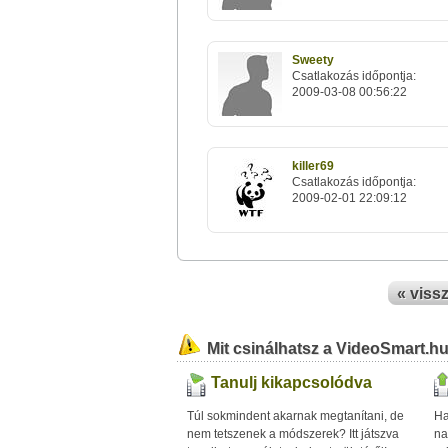
Sweety
Csatlakozás időpontja:
2009-03-08 00:56:22
killer69
Csatlakozás időpontja:
2009-02-01 22:09:12
« viss
Mit csinálhatsz a VideoSmart.h
Tanulj kikapcsolódva
Túl sokmindent akarnak megtanítani, de
Ha
nem tetszenek a módszerek? Itt játszva
na