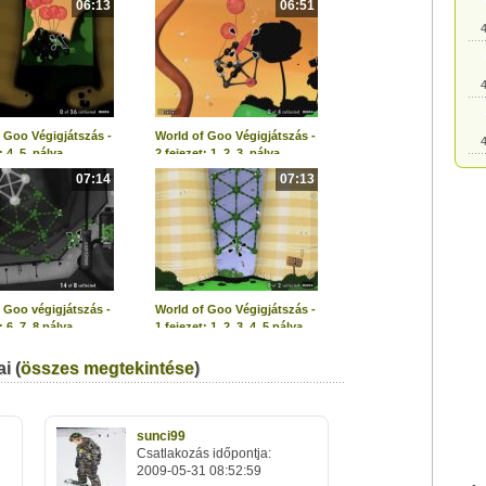
06:13
06:51
4
4
 Goo Végigjátszás -
World of Goo Végigjátszás -
4
: 4, 5. pálya
2.fejezet: 1, 2, 3. pálya
07:14
07:13
4
4
 Goo végigjátszás -
World of Goo Végigjátszás -
4
: 6, 7, 8 pálya
1.fejezet: 1, 2, 3, 4, 5 pálya
i (
összes megtekintése
)
4
4
sunci99
Csatlakozás időpontja:
2009-05-31 08:52:59
4