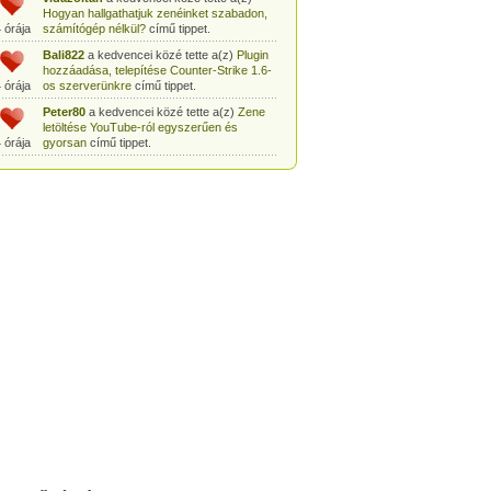
Hogyan hallgathatjuk zenéinket szabadon,
 órája
számítógép nélkül?
című tippet.
Bali822
a kedvencei közé tette a(z)
Plugin
hozzáadása, telepítése Counter-Strike 1.6-
 órája
os szerverünkre
című tippet.
Peter80
a kedvencei közé tette a(z)
Zene
letöltése YouTube-ról egyszerűen és
 órája
gyorsan
című tippet.
Heni77
a kedvencei közé tette a(z)
Counter
Strike: Source Szerver készítés
 órája
egyszerűen
című tippet.
Zoli94
a kedvencei közé tette a(z)
Counter-
Strike: új pályák telepítése szerverünkre
 órája
egyszerűen
című tippet.
Csabszii88
a kedvencei közé tette a(z)
MP3 letöltése videóról a VidtoMP3
 órája
segítségével
című tippet.
Lidiaa
a kedvencei közé tette a(z)
MP3
letöltése videóról a VidtoMP3 segítségével
 órája
című tippet.
tomanekpetike
a kedvencei közé tette a(z)
Counter Strike: Source Szerver készítés
 órája
egyszerűen
című tippet.
tomanekpeti
a kedvencei közé tette a(z)
Plugin hozzáadása, telepítése Counter-
 órája
Strike 1.6-os szerverünkre
című tippet.