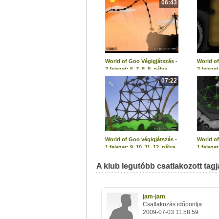
06:43
World of Goo Végigjátszás -
World of
2.fejezet: 6, 7, 8, 9. pálya
2.fejezet
07:22
World of Goo végigjátszás -
World of
1.fejezet: 9, 10, 11, 12. pálya
1.fejezet
A klub legutóbb csatlakozott tagja
jam-jam
Csatlakozás időpontja:
2009-07-03 11:58:59