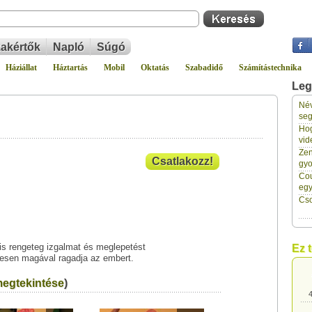
akértők
Napló
Súgó
Háziállat
Háztartás
Mobil
Oktatás
Szabadidő
Számítástechnika
Leg
Név
4
seg
Hog
vid
4
Zen
Csatlakozz!
gyo
Cou
4
eg
Cso
4
is rengeteg izgalmat és meglepetést
Ez 
ljesen magával ragadja az embert.
4
egtekintése
)
4