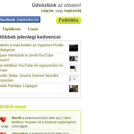
Üdvözlünk
az oldalon!
Lépj be
, vagy
regisztrálj
Feltöltés
Táplálkozás
Utazás
többek jelenlegi kedvencei
gabor733
a kedvencei közé tette a(z)
Leopárdgekkó-etetés egyszerű csipesszel
telen e-mail küldés az ingyenes Postie
 órája
című tippet.
ítségével
yan mentsünk le zenét YouTube
gabor733
a kedvencei közé tette a(z)
eóról?
Hogyan készítsünk tojáslevest?
című tippet.
 órája
e letöltése YouTube-ról egyszerűen és
rsan
gabor733
a kedvencei közé tette a(z)
nter Strike: Source Szerver készítés
Hogyan készítsünk fűszeres-paradicsomos
 órája
pennét?
című tippet.
yszerűen
dák Palotája: Légágyú
gabor733
a kedvencei közé tette a(z)
Babakonyha - Almaszósz készítése 6
 órája
hónapos kortól
című tippet.
gabor733
a kedvencei közé tette a(z)
történt most
Babakonyha - Alma-banán püré készítése
 órája
egyszerűen
című tippet.
Moni9
a kedvencei közé tette a(z)
Videó
letöltése Youtube-ról a Keepvid segítségével
 órája
című tippet.
vidazoltan
a kedvencei közé tette a(z)