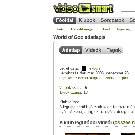
Főoldal
Klubok
Sorozatok
Sz
Autó
Csináld magad
Divat
Egészség
World of Goo adatlapja
Adatlap
Videók
Tagok
Létrehozta:
excore
Létrehozás dátuma: 2008. december 23.
https://videosmart.hu/groups/world-of-goo/
: 6
Videók száma
: 18
Tagok száma
Klub leírás:
A legegyszerűbb játékok közé tartozik még
nyújt. A zene, a táj, ez az egész design te
A klub legutóbbi videói (
összes m