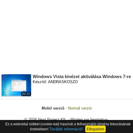
Windows Vista kinézet aktiválása Windows 7-re
Készítő: ANDRASKOSZO
03:32
Mobil verzió
-
Normál verzió
© 2026 Next Project Kft. - Minden jog fenntartva.
Ez a weboldal sütiket (cookie-kat) használ a felhasználói élmény fokozásának
További információ!
érdekében!
Elfogadom