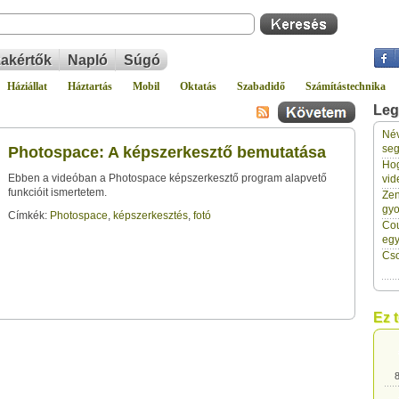
akértők
Napló
Súgó
Háziállat
Háztartás
Mobil
Oktatás
Szabadidő
Számítástechnika
Leg
Név
8
seg
Photospace: A képszerkesztő bemutatása
Hog
Ebben a videóban a Photospace képszerkesztő program alapvető
vid
8
funkcióit ismertetem.
Zen
gyo
Címkék:
Photospace
,
képszerkesztés
,
fotó
Cou
8
eg
Cso
8
Ez 
8
8