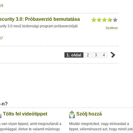
19
ecurity 3.0: Próbaverzió bemutatása
rity 3.0 nevű biztonsági program próbaverzióját
Szoftver
87
1. oldal
2
3
4
u-n?
Tölts fel videótippet
Szólj hozzá
 van olyan tipped, amit megosztanál a
Miután megnézted, vagy elolvastad a
gyvilággal, illetve te valamit máshogy
tippet, véleményezd azt, hogy minél jo