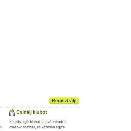
Regisztrálj!
Csinálj klubot
Készíts saját klubot, ahová mások is
bb
csatlakozhatnak, és közösen egyre