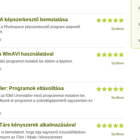
8
A képszerkesztő bemutatása
8
 a Photospace képszerkesztő program alapvető
Szoftver
m.
i
8
a WinAVI használatával
8
áló programot mutatok be ebben a tippben.
Szoftver
i
8
ller: Programok eltávolítása
8
az IObit Uninstaller nevű programmal mutatom be,
Szoftver
ítsunk el programot a számítógépünkről egyszerűen és
8
i
8
 iTárs kényszerek alkalmazásával
l is bemutatom, hogy egy egyszerű összeállításban
Szoftver
mazni az iTárs / iMate / kényszereket.
8