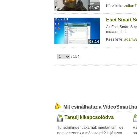
Készítette:
zoltan1
02:47
Eset Smart S
Az Eset Smart Secu
mutatom be.
Készítette:
adam8
08:14
/ 154
Mit csinálhatsz a VideoSmart.h
Tanulj kikapcsolódva
Túl sokmindent akarnak megtanítani, de
Ha
nem tetszenek a módszerek? Itt játszva
na