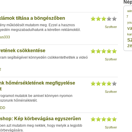
Nép
wi
8
7
lámok tiltása a böngészőben
yo
mény működését mutatom meg. Ezzel a hasznos
Szoftver
va
8
nyedén megszabadulhatunk a kéretlen reklámoktól.
ka
lus333
s
8
z
éretének csökkentése
ram segítségével könnyedén csökkentethetitek a videó
Szoftver
8
2
8
nk hőmérsékletének megfigyelése
t
Szoftver
programot mutatok be amivel könnyen nyomon
sszorunk hőmérsékletét.
DDD
shop: Kép körbevágása egyszerűen
ben azt mutatom meg nektek, hogy melyik a legjobb
Szoftver
körbevágására.