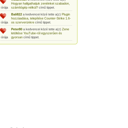
Hogyan hallgathatjuk zenéinket szabadon,
 órája
számítógép nélkül?
című tippet.
Bali822
a kedvencei közé tette a(z)
Plugin
hozzáadása, telepítése Counter-Strike 1.6-
 órája
os szerverünkre
című tippet.
Peter80
a kedvencei közé tette a(z)
Zene
letöltése YouTube-ról egyszerűen és
 órája
gyorsan
című tippet.
Heni77
a kedvencei közé tette a(z)
Counter
Strike: Source Szerver készítés
 órája
egyszerűen
című tippet.
Zoli94
a kedvencei közé tette a(z)
Counter-
Strike: új pályák telepítése szerverünkre
 órája
egyszerűen
című tippet.
Csabszii88
a kedvencei közé tette a(z)
MP3 letöltése videóról a VidtoMP3
 órája
segítségével
című tippet.
Lidiaa
a kedvencei közé tette a(z)
MP3
letöltése videóról a VidtoMP3 segítségével
 órája
című tippet.
tomanekpetike
a kedvencei közé tette a(z)
Counter Strike: Source Szerver készítés
 órája
egyszerűen
című tippet.
tomanekpeti
a kedvencei közé tette a(z)
Plugin hozzáadása, telepítése Counter-
 órája
Strike 1.6-os szerverünkre
című tippet.