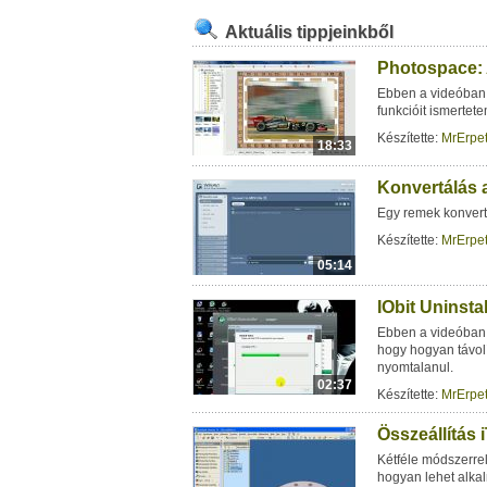
Aktuális tippjeinkből
Photospace: 
Ebben a videóban
funkcióit ismertete
Készítette:
MrErpet
18:33
Konvertálás 
Egy remek konvert
Készítette:
MrErpet
05:14
IObit Uninsta
Ebben a videóban 
hogy hogyan távol
nyomtalanul.
02:37
Készítette:
MrErpet
Összeállítás
Kétféle módszerre
hogyan lehet alkal