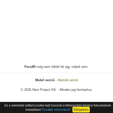
Feco85
még nem töltött fel egy videót sem.
Mobil verzió
-
Normál verzió
© 2026 Next Project Kft. - Minden jog fenntartva.
Ez a weboldal sütiket (cookie-kat) használ a felhasználói élmény fokozásának
További információ!
érdekében!
Elfogadom