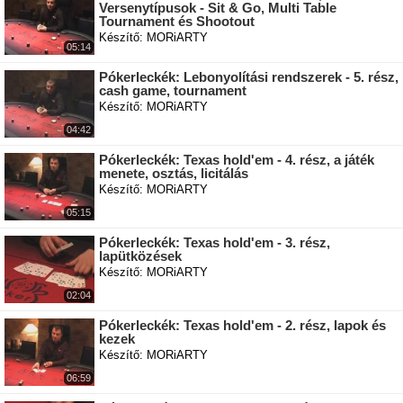
Versenytípusok - Sit & Go, Multi Table
Tournament és Shootout
Készítő: MORiARTY
05:14
Pókerleckék: Lebonyolítási rendszerek - 5. rész,
cash game, tournament
Készítő: MORiARTY
04:42
Pókerleckék: Texas hold'em - 4. rész, a játék
menete, osztás, licitálás
Készítő: MORiARTY
05:15
Pókerleckék: Texas hold'em - 3. rész,
lapütközések
Készítő: MORiARTY
02:04
Pókerleckék: Texas hold'em - 2. rész, lapok és
kezek
Készítő: MORiARTY
06:59