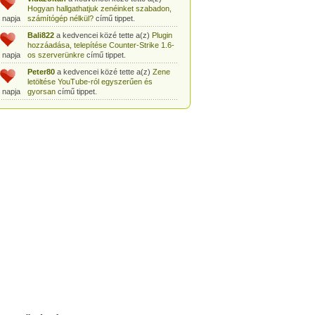
Hogyan hallgathatjuk zenéinket szabadon,
 napja
számítógép nélkül?
című tippet.
Bali822
a kedvencei közé tette a(z)
Plugin
hozzáadása, telepítése Counter-Strike 1.6-
 napja
os szerverünkre
című tippet.
Peter80
a kedvencei közé tette a(z)
Zene
letöltése YouTube-ról egyszerűen és
 napja
gyorsan
című tippet.
Heni77
a kedvencei közé tette a(z)
Counter
Strike: Source Szerver készítés
 napja
egyszerűen
című tippet.
Zoli94
a kedvencei közé tette a(z)
Counter-
Strike: új pályák telepítése szerverünkre
 napja
egyszerűen
című tippet.
Csabszii88
a kedvencei közé tette a(z)
MP3 letöltése videóról a VidtoMP3
 napja
segítségével
című tippet.
Lidiaa
a kedvencei közé tette a(z)
MP3
letöltése videóról a VidtoMP3 segítségével
 napja
című tippet.
tomanekpetike
a kedvencei közé tette a(z)
Counter Strike: Source Szerver készítés
 napja
egyszerűen
című tippet.
tomanekpeti
a kedvencei közé tette a(z)
Plugin hozzáadása, telepítése Counter-
 napja
Strike 1.6-os szerverünkre
című tippet.