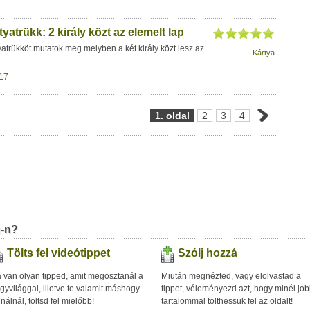
yatrükk: 2 király közt az elemelt lap
atrükköt mutatok meg melyben a két király közt lesz az
Kártya
17
1. oldal
2
3
4
u-n?
Tölts fel videótippet
Szólj hozzá
 van olyan tipped, amit megosztanál a
Miután megnézted, vagy elolvastad a
gyvilággal, illetve te valamit máshogy
tippet, véleményezd azt, hogy minél jo
inálnál, töltsd fel mielőbb!
tartalommal tölthessük fel az oldalt!