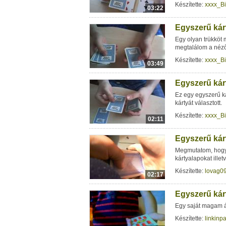
Készítette:
xxxx_B
03:22
Egyszerű kárt
Egy olyan trükköt
megtalálom a néző 
Készítette:
xxxx_B
03:49
Egyszerű kárt
Ez egy egyszerű ká
kártyát választott.
Készítette:
xxxx_B
02:11
Egyszerű kárt
Megmutatom, hogy m
kártyalapokat illet
Készítette:
lovag0
02:17
Egyszerű kár
Egy saját magam ál
Készítette:
linkinp