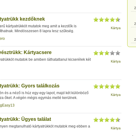
2
tyatrükk kezdőknek
2
rű kártyatrükköt mutatok meg amit a kezdők is
Kártya
íthatnak. Mindösszesen 8 lapra lesz szűkség.
ero
2
észtrükk: Kártyacsere
2
atrükköt mutatok be amiben láthatatlanul kicserélek két
Kártya
2
tyatrükk: Gyors találkozás
2
én és a néző is húz egy-egy lapot, majd két különböző
Kártya
sza őket. A végén mégis egymás mellé kerülnek.
2
igEasy13
yatrükk: Ügyes találat
2
nyen megtanulható kártyatrükköt mutatok meg ebben a
Kártya
2