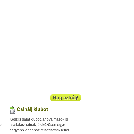
Regisztrálj!
Csinálj klubot
Készíts saját klubot, ahová mások is
bb
csatlakozhatnak, és közösen egyre
nagyobb videóbázist hozhattok létre!