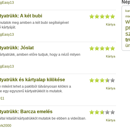
Nép
igEasy13
ka
2
yatrükk: A két bubi
mi
w
 mutatok meg amiben a két bubi segítségével
Kártya
p
kártyáját.
2
s
igEasy13
t
2
ü
yatrükk: Jóslat
rtyatrükk, amiben előre tudjuk, hogy a néző milyen
Kártya
2
igEasy13
2
yatrükk és kártyalap kilökése
iként lehet a pakliból látványosan kilökni a
Kártya
ve egy egyszerű kártyatrükköt is mutatok.
911
tyatrükk: Barcza emelés
tal kitalált kártyatrükköt mutatok be ebben a videóban.
Kártya
ark2000