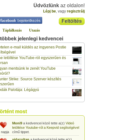
Üdvözlünk
az oldalon!
Lépj be
, vagy
regisztrálj
Feltöltés
Táplálkozás
Utazás
többek jelenlegi kedvencei
gabor733
a kedvencei közé tette a(z)
Leopárdgekkó-etetés egyszerű csipesszel
telen e-mail küldés az ingyenes Postie
 napja
című tippet.
ítségével
e letöltése YouTube-ról egyszerűen és
gabor733
a kedvencei közé tette a(z)
rsan
Hogyan készítsünk tojáslevest?
című tippet.
 napja
yan mentsünk le zenét YouTube
eóról?
gabor733
a kedvencei közé tette a(z)
nter Strike: Source Szerver készítés
Hogyan készítsünk fűszeres-paradicsomos
 napja
pennét?
című tippet.
yszerűen
dák Palotája: Légágyú
gabor733
a kedvencei közé tette a(z)
Babakonyha - Almaszósz készítése 6
 napja
hónapos kortól
című tippet.
gabor733
a kedvencei közé tette a(z)
történt most
Babakonyha - Alma-banán püré készítése
 napja
egyszerűen
című tippet.
Moni9
a kedvencei közé tette a(z)
Videó
letöltése Youtube-ról a Keepvid segítségével
 napja
című tippet.
vidazoltan
a kedvencei közé tette a(z)