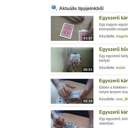
Aktuális tippjeinkből
Egyszerű kár
Egy nagyon egysze
könnyedén elsaját
Készítette:
magich
03:57
Egyszerű bűv
Egy egyszerű kárty
kártyát.
Készítette:
eszdo
00:51
Egyszerű kár
Ebben a trükkben 
helyre teszem vis
Készítette:
xxxx_B
02:10
Egyszerű kárt
Egy egyszerű, kön
videóban.