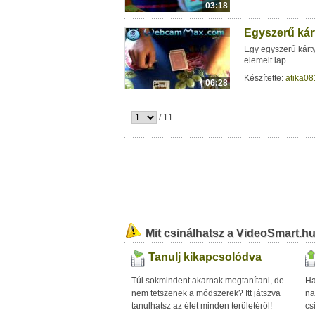
03:18
Egyszerű kárt
Egy egyszerű kárty
elemelt lap.
Készítette:
atika08
06:28
/ 11
Mit csinálhatsz a VideoSmart.h
Tanulj kikapcsolódva
Túl sokmindent akarnak megtanítani, de
Ha
nem tetszenek a módszerek? Itt játszva
na
tanulhatsz az élet minden területéről!
cs