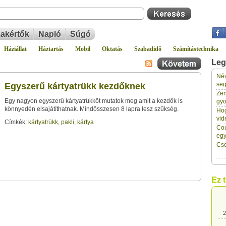
akértők
Napló
Súgó
Háziállat
Háztartás
Mobil
Oktatás
Szabadidő
Számítástechnika
Leg
Név
2
seg
Egyszerű kártyatrükk kezdőknek
Zen
Egy nagyon egyszerű kártyatrükköt mutatok meg amit a kezdők is
gyo
2
könnyedén elsajátíthatnak. Mindösszesen 8 lapra lesz szűkség.
Hog
vid
Címkék:
kártyatrükk
,
pakli
,
kártya
Cou
2
eg
Cso
2
Ez 
2
2