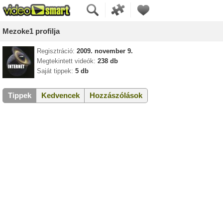
Mezoke1 profilja
Regisztráció:
2009. november 9.
Megtekintett videók:
238 db
Saját tippek:
5 db
Tippek
Kedvencek
Hozzászólások