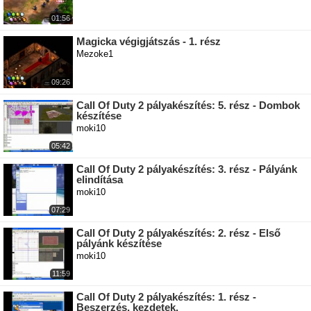
01:56
Magicka végigjátszás - 1. rész
Mezoke1
09:26
Call Of Duty 2 pályakészítés: 5. rész - Dombok
készítése
moki10
05:42
Call Of Duty 2 pályakészítés: 3. rész - Pályánk
elindítása
moki10
07:29
Call Of Duty 2 pályakészítés: 2. rész - Első
pályánk készítése
moki10
11:59
Call Of Duty 2 pályakészítés: 1. rész -
Beszerzés, kezdetek.