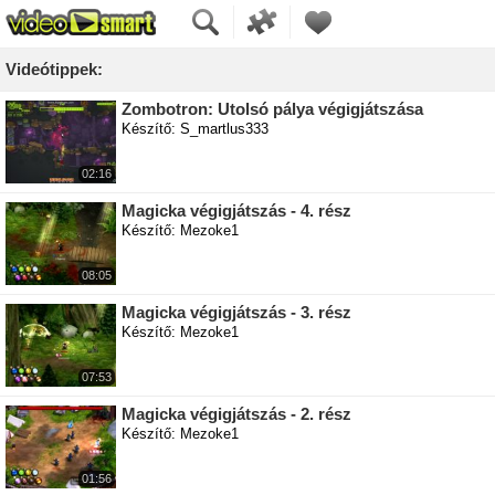
Videótippek:
Zombotron: Utolsó pálya végigjátszása
Készítő: S_martlus333
02:16
Magicka végigjátszás - 4. rész
Készítő: Mezoke1
08:05
Magicka végigjátszás - 3. rész
Készítő: Mezoke1
07:53
Magicka végigjátszás - 2. rész
Készítő: Mezoke1
01:56