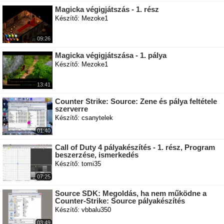
Magicka végigjátszás - 1. rész
Készítő: Mezoke1
09:26
Magicka végigjátszása - 1. pálya
Készítő: Mezoke1
13:41
Counter Strike: Source: Zene és pálya feltétele
szerverre
Készítő: csanytelek
01:40
Call of Duty 4 pályakészítés - 1. rész, Program
beszerzése, ismerkedés
Készítő: tomi35
07:25
Source SDK: Megoldás, ha nem működne a
Counter-Strike: Source pályakészítés
Készítő: vbbalu350
03:49