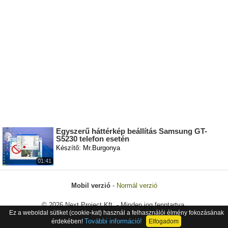
Egyszerű háttérkép beállítás Samsung GT-
S5230 telefon esetén
Készítő: Mr.Burgonya
01:41
Mobil verzió
-
Normál verzió
© 2026 Next Project Kft. - Minden jog fenntartva.
Ez a weboldal sütiket (cookie-kat) használ a felhasználói élmény fokozásának
További információ!
érdekében!
Elfogadom