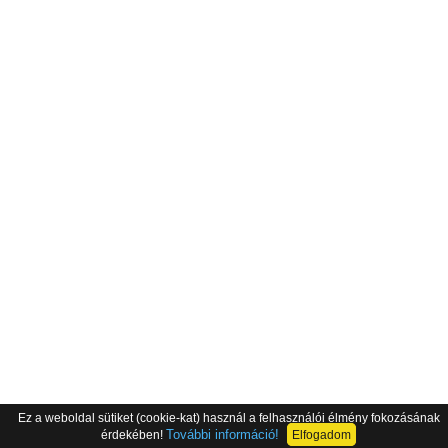
Ez a weboldal sütiket (cookie-kat) használ a felhasználói élmény fokozásának
További információ!
érdekében!
Elfogadom