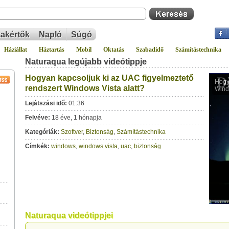
akértők
Napló
Súgó
Háziállat
Háztartás
Mobil
Oktatás
Szabadidő
Számítástechnika
Naturaqua legújabb videótippje
Hogyan kapcsoljuk ki az UAC figyelmeztető
rendszert Windows Vista alatt?
Lejátszási idő:
01:36
Felvéve:
18 éve, 1 hónapja
Kategóriák:
Szoftver
,
Biztonság
,
Számítástechnika
Címkék:
windows
,
windows vista
,
uac
,
biztonság
Naturaqua videótippjei