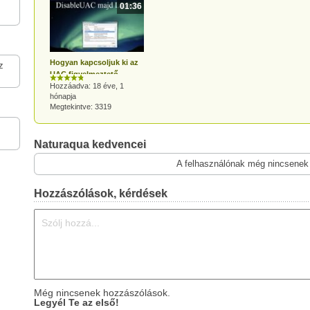
01:36
Hogyan kapcsoljuk ki az
z
UAC figyelmeztető
rendszert Windows Vista
Hozzáadva: 18 éve, 1
hónapja
alatt?
Megtekintve: 3319
Naturaqua kedvencei
A felhasználónak még nincsenek
Hozzászólások, kérdések
Még nincsenek hozzászólások.
Legyél Te az első!