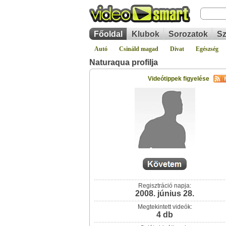
Főoldal
Klubok
Sorozatok
Sz
Autó
Csináld magad
Divat
Egészség
Naturaqua profilja
Videótippek figyelése
Regisztráció napja:
2008. június 28.
Megtekintett videók:
4 db