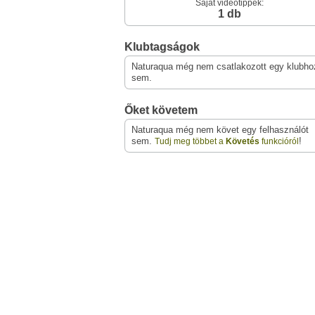
Saját videótippek:
1 db
Klubtagságok
Naturaqua még nem csatlakozott egy klubho
sem.
Őket követem
Naturaqua még nem követ egy felhasználót
sem.
!
Tudj meg többet a
Követés
funkcióról