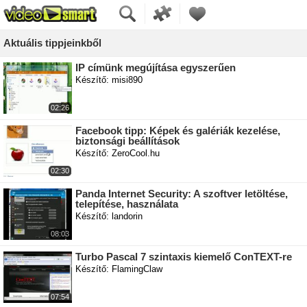
Aktuális tippjeinkből
IP címünk megújítása egyszerűen
Készítő: misi890
02:26
Facebook tipp: Képek és galériák kezelése,
biztonsági beállítások
Készítő: ZeroCool.hu
02:30
Panda Internet Security: A szoftver letöltése,
telepítése, használata
Készítő: landorin
08:03
Turbo Pascal 7 szintaxis kiemelő ConTEXT-re
Készítő: FlamingClaw
07:54