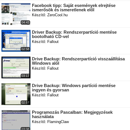
Facebook tipp: Saját események elrejtése
ismerősök és ismeretlenek elől
Készítő: ZeroCool.hu
04:43
Driver Backup: Rendszerpartíció mentése
bootolható CD-vel
Készítő: Fallout
02:58
Drive Backup: Rendszerpartíció visszaállítása
Windows alól
Készítő: Fallout
03:17
Drive Backup: Windows partíció mentése
ingyen és gyorsan
Készítő: Fallout
02:57
Programozás Pascalban: Megjegyzések
használata
Készítő: FlamingClaw
03:08