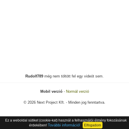
Rudolf789
még nem töltött fel egy videót sem.
Mobil verzió
-
Normál verzió
© 2026 Next Project Kft. - Minden jog fenntartva.
Ez a weboldal sütiket (cookie-kat) használ a felhasználói élmény fokozásának
További információ!
érdekében!
Elfogadom