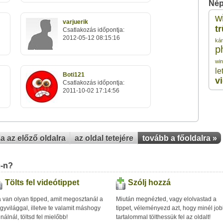
Nép
w
varjuerik
2
t
Csatlakozás időpontja:
2012-05-12 08:15:16
kár
p
2
wi
le
Boti121
2
v
Csatlakozás időpontja:
2011-10-02 17:14:56
2
2
za az előző oldalra
az oldal tetejére
tovább a főoldalra »
u-n?
Tölts fel videótippet
Szólj hozzá
 van olyan tipped, amit megosztanál a
Miután megnézted, vagy elolvastad a
gyvilággal, illetve te valamit máshogy
tippet, véleményezd azt, hogy minél jo
inálnál, töltsd fel mielőbb!
tartalommal tölthessük fel az oldalt!