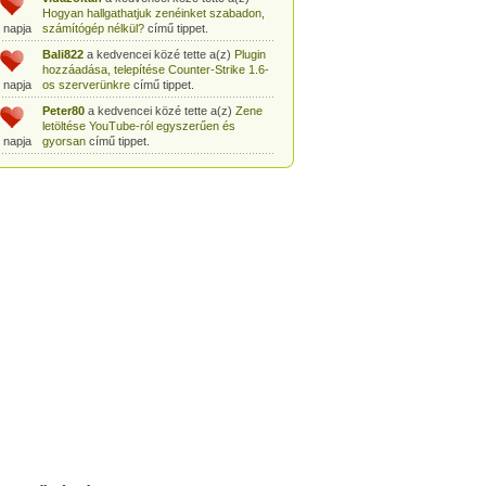
Hogyan hallgathatjuk zenéinket szabadon,
 napja
számítógép nélkül?
című tippet.
Bali822
a kedvencei közé tette a(z)
Plugin
hozzáadása, telepítése Counter-Strike 1.6-
 napja
os szerverünkre
című tippet.
Peter80
a kedvencei közé tette a(z)
Zene
letöltése YouTube-ról egyszerűen és
 napja
gyorsan
című tippet.
Heni77
a kedvencei közé tette a(z)
Counter
Strike: Source Szerver készítés
 napja
egyszerűen
című tippet.
Zoli94
a kedvencei közé tette a(z)
Counter-
Strike: új pályák telepítése szerverünkre
 napja
egyszerűen
című tippet.
Csabszii88
a kedvencei közé tette a(z)
MP3 letöltése videóról a VidtoMP3
 napja
segítségével
című tippet.
Lidiaa
a kedvencei közé tette a(z)
MP3
letöltése videóról a VidtoMP3 segítségével
 napja
című tippet.
tomanekpetike
a kedvencei közé tette a(z)
Counter Strike: Source Szerver készítés
 napja
egyszerűen
című tippet.
tomanekpeti
a kedvencei közé tette a(z)
Plugin hozzáadása, telepítése Counter-
 napja
Strike 1.6-os szerverünkre
című tippet.