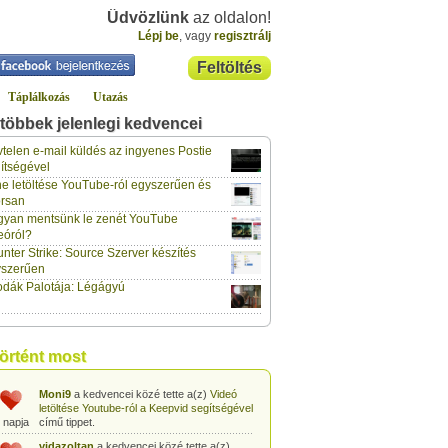
Üdvözlünk
az oldalon!
Lépj be
, vagy
regisztrálj
Feltöltés
Táplálkozás
Utazás
többek jelenlegi kedvencei
gabor733
a kedvencei közé tette a(z)
Leopárdgekkó-etetés egyszerű csipesszel
telen e-mail küldés az ingyenes Postie
 napja
című tippet.
ítségével
e letöltése YouTube-ról egyszerűen és
gabor733
a kedvencei közé tette a(z)
rsan
Hogyan készítsünk tojáslevest?
című tippet.
 napja
yan mentsünk le zenét YouTube
eóról?
gabor733
a kedvencei közé tette a(z)
nter Strike: Source Szerver készítés
Hogyan készítsünk fűszeres-paradicsomos
 napja
pennét?
című tippet.
yszerűen
dák Palotája: Légágyú
gabor733
a kedvencei közé tette a(z)
Babakonyha - Almaszósz készítése 6
 napja
hónapos kortól
című tippet.
gabor733
a kedvencei közé tette a(z)
történt most
Babakonyha - Alma-banán püré készítése
 napja
egyszerűen
című tippet.
Moni9
a kedvencei közé tette a(z)
Videó
letöltése Youtube-ról a Keepvid segítségével
 napja
című tippet.
vidazoltan
a kedvencei közé tette a(z)