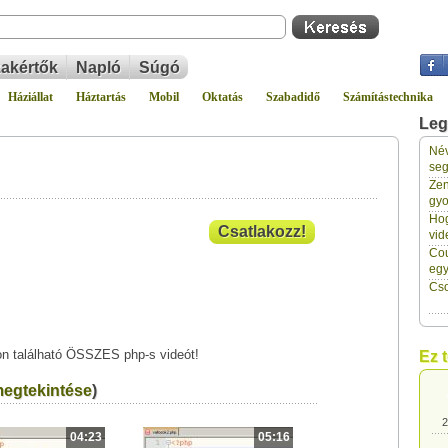
akértők
Napló
Súgó
Háziállat
Háztartás
Mobil
Oktatás
Szabadidő
Számítástechnika
Leg
Név
2
seg
Zen
gyo
2
Hog
Csatlakozz!
vid
Cou
2
eg
Cso
2
n található ÖSSZES php-s videót!
Ez 
2
egtekintése
)
2
04:23
05:16