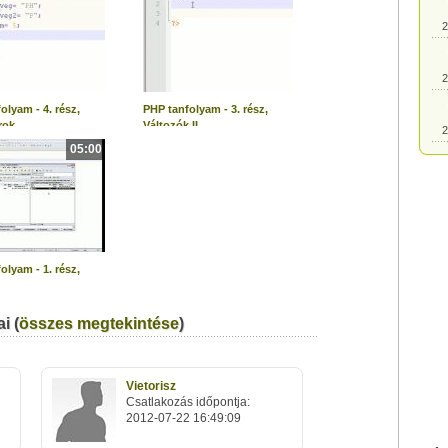
2
2
olyam - 4. rész,
PHP tanfolyam - 3. rész,
rok
Változók II.
2
05:00
2
2
olyam - 1. rész,
2
i (
összes megtekintése
)
2
Vietorisz
2
Csatlakozás időpontja:
2012-07-22 16:49:09
2