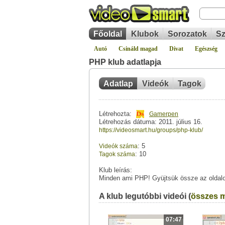
Főoldal
Klubok
Sorozatok
Sz
Autó
Csináld magad
Divat
Egészség
PHP klub adatlapja
Adatlap
Videók
Tagok
Létrehozta:
Gamerpen
Létrehozás dátuma: 2011. július 16.
https://videosmart.hu/groups/php-klub/
: 5
Videók száma
: 10
Tagok száma
Klub leírás:
Minden ami PHP! Gyüjtsük össze az oldalo
A klub legutóbbi videói (
összes m
07:47