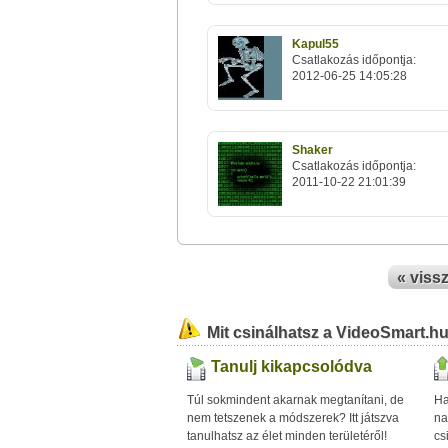
Kapul55
Csatlakozás időpontja:
2012-06-25 14:05:28
Shaker
Csatlakozás időpontja:
2011-10-22 21:01:39
« viss
Mit csinálhatsz a VideoSmart.h
Tanulj kikapcsolódva
Túl sokmindent akarnak megtanítani, de
Ha
nem tetszenek a módszerek? Itt játszva
na
tanulhatsz az élet minden területéről!
cs