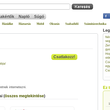
akértők
Napló
Súgó
Háziállat
Háztartás
Mobil
Oktatás
Szabadidő
Számítástechnika
Leg
Név
1
seg
Zen
gyo
1
Hog
Csatlakozz!
vid
Cou
ubja/
1
eg
Cso
1
etnek internetezni.
Ez 
1
i (
összes megtekintése
)
1