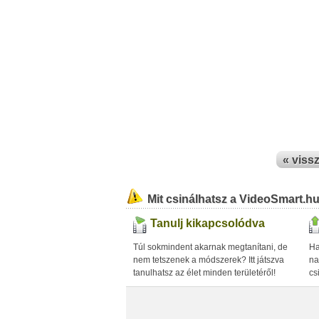
« viss
Mit csinálhatsz a VideoSmart.h
Tanulj kikapcsolódva
Túl sokmindent akarnak megtanítani, de
Ha
nem tetszenek a módszerek? Itt játszva
na
tanulhatsz az élet minden területéről!
cs