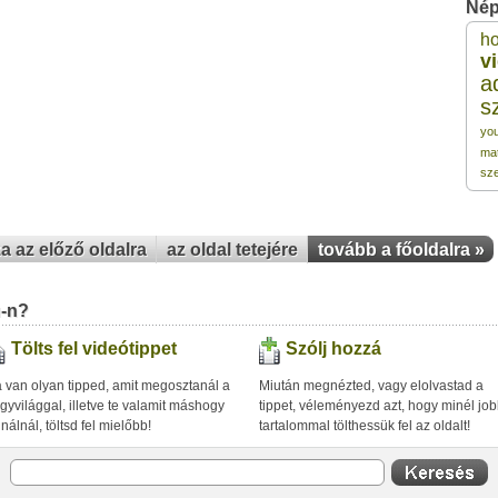
Nép
h
1
v
a
s
1
yo
ma
1
sz
1
za az előző oldalra
az oldal tetejére
tovább a főoldalra »
1
u-n?
Tölts fel videótippet
Szólj hozzá
 van olyan tipped, amit megosztanál a
Miután megnézted, vagy elolvastad a
gyvilággal, illetve te valamit máshogy
tippet, véleményezd azt, hogy minél jo
inálnál, töltsd fel mielőbb!
tartalommal tölthessük fel az oldalt!