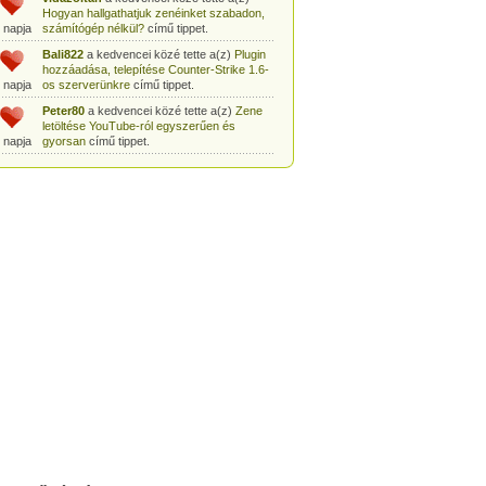
Hogyan hallgathatjuk zenéinket szabadon,
 napja
számítógép nélkül?
című tippet.
Bali822
a kedvencei közé tette a(z)
Plugin
hozzáadása, telepítése Counter-Strike 1.6-
 napja
os szerverünkre
című tippet.
Peter80
a kedvencei közé tette a(z)
Zene
letöltése YouTube-ról egyszerűen és
 napja
gyorsan
című tippet.
Heni77
a kedvencei közé tette a(z)
Counter
Strike: Source Szerver készítés
 napja
egyszerűen
című tippet.
Zoli94
a kedvencei közé tette a(z)
Counter-
Strike: új pályák telepítése szerverünkre
 napja
egyszerűen
című tippet.
Csabszii88
a kedvencei közé tette a(z)
MP3 letöltése videóról a VidtoMP3
 napja
segítségével
című tippet.
Lidiaa
a kedvencei közé tette a(z)
MP3
letöltése videóról a VidtoMP3 segítségével
 napja
című tippet.
tomanekpetike
a kedvencei közé tette a(z)
Counter Strike: Source Szerver készítés
 napja
egyszerűen
című tippet.
tomanekpeti
a kedvencei közé tette a(z)
Plugin hozzáadása, telepítése Counter-
 napja
Strike 1.6-os szerverünkre
című tippet.