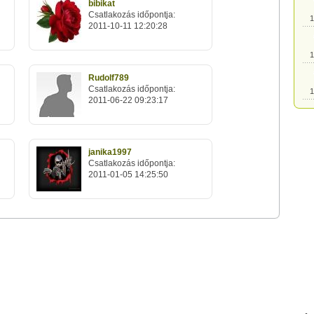
bibikat
Csatlakozás időpontja:
1
2011-10-11 12:20:28
1
Rudolf789
Csatlakozás időpontja:
1
2011-06-22 09:23:17
1
janika1997
Csatlakozás időpontja:
1
2011-01-05 14:25:50
1
1
1
1