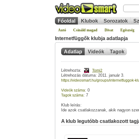
Főoldal
Klubok
Sorozatok
Sz
Autó
Csináld magad
Divat
Egészség
Internetfüggők klubja adatlapja
Adatlap
Videók
Tagok
Létrehozta:
Tomi2
Létrehozás dátuma: 2011. január 3.
https://videosmart.hu/groups/internetfuggok-kl
: 0
Videók száma
: 7
Tagok száma
Klub leírás:
Ide azok csatlakozzanak, akik nagyon szer
A klub legutóbb csatlakozott tagja