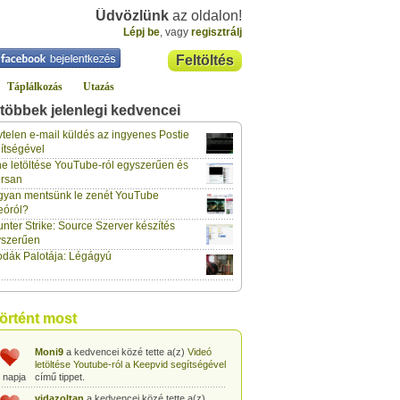
Üdvözlünk
az oldalon!
Lépj be
, vagy
regisztrálj
Feltöltés
Táplálkozás
Utazás
többek jelenlegi kedvencei
gabor733
a kedvencei közé tette a(z)
Leopárdgekkó-etetés egyszerű csipesszel
telen e-mail küldés az ingyenes Postie
 napja
című tippet.
ítségével
e letöltése YouTube-ról egyszerűen és
gabor733
a kedvencei közé tette a(z)
rsan
Hogyan készítsünk tojáslevest?
című tippet.
 napja
yan mentsünk le zenét YouTube
eóról?
gabor733
a kedvencei közé tette a(z)
nter Strike: Source Szerver készítés
Hogyan készítsünk fűszeres-paradicsomos
 napja
pennét?
című tippet.
yszerűen
dák Palotája: Légágyú
gabor733
a kedvencei közé tette a(z)
Babakonyha - Almaszósz készítése 6
 napja
hónapos kortól
című tippet.
gabor733
a kedvencei közé tette a(z)
történt most
Babakonyha - Alma-banán püré készítése
 napja
egyszerűen
című tippet.
Moni9
a kedvencei közé tette a(z)
Videó
letöltése Youtube-ról a Keepvid segítségével
 napja
című tippet.
vidazoltan
a kedvencei közé tette a(z)