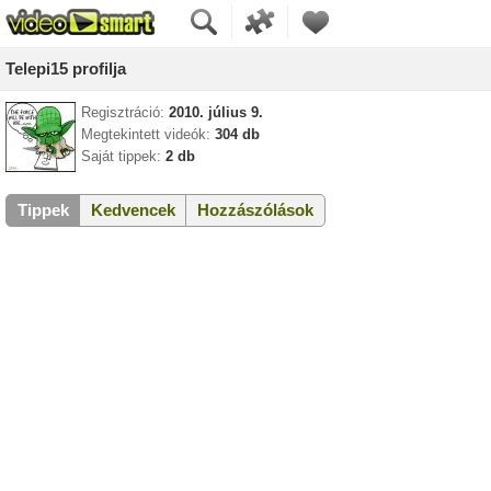
Telepi15 profilja
Regisztráció:
2010. július 9.
Megtekintett videók:
304 db
Saját tippek:
2 db
Tippek
Kedvencek
Hozzászólások