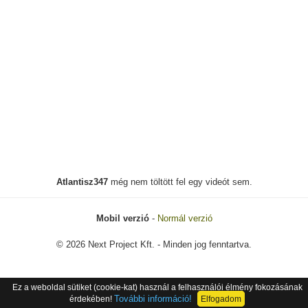
Atlantisz347
még nem töltött fel egy videót sem.
Mobil verzió
-
Normál verzió
© 2026 Next Project Kft. - Minden jog fenntartva.
Ez a weboldal sütiket (cookie-kat) használ a felhasználói élmény fokozásának
További információ!
érdekében!
Elfogadom