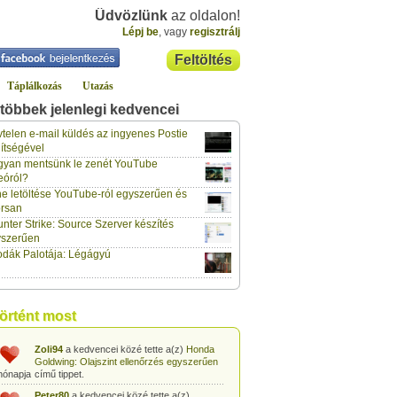
Üdvözlünk
az oldalon!
Lépj be
, vagy
regisztrálj
Feltöltés
Táplálkozás
Utazás
többek jelenlegi kedvencei
klaus70
a kedvencei közé tette a(z)
Lockerz meghívó és regisztráció
című
telen e-mail küldés az ingyenes Postie
hónapja
tippet.
ítségével
yan mentsünk le zenét YouTube
vidazoltan
a kedvencei közé tette a(z)
eóról?
Hogyan csinálják a négy ász kártyatrükköt?
hónapja
című tippet.
e letöltése YouTube-ról egyszerűen és
rsan
vidazoltan
a kedvencei közé tette a(z)
nter Strike: Source Szerver készítés
Egyszerű kártyatrükk: Kártyalap kitalálása
hónapja
trükkösen
című tippet.
yszerűen
dák Palotája: Légágyú
vidazoltan
a kedvencei közé tette a(z)
Egyszerű kártyatrükk: Megváltozó
hónapja
kártyalap a pakli tetején
című tippet.
vidazoltan
a kedvencei közé tette a(z)
történt most
Egyszerű kártyatrükk: STOP!
című tippet.
hónapja
Zoli94
a kedvencei közé tette a(z)
Honda
Goldwing: Olajszint ellenőrzés egyszerűen
hónapja
című tippet.
Peter80
a kedvencei közé tette a(z)