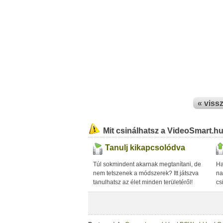
« viss
Mit csinálhatsz a VideoSmart.h
Tanulj kikapcsolódva
Túl sokmindent akarnak megtanítani, de
Ha
nem tetszenek a módszerek? Itt játszva
na
tanulhatsz az élet minden területéről!
cs