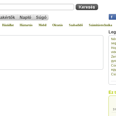
akértők
Napló
Súgó
Háziállat
Háztartás
Mobil
Oktatás
Szabadidő
Számítástechnika
Leg
Név
3 
seg
Hog
vid
3 
Zen
gyo
Cou
3 
eg
Cso
3 
Ez 
3 
3 