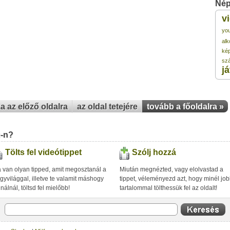
Nép
v
3 
yo
alk
3 
ké
sz
j
3 
3 
za az előző oldalra
az oldal tetejére
tovább a főoldalra »
3 
u-n?
Tölts fel videótippet
Szólj hozzá
 van olyan tipped, amit megosztanál a
Miután megnézted, vagy elolvastad a
gyvilággal, illetve te valamit máshogy
tippet, véleményezd azt, hogy minél jo
inálnál, töltsd fel mielőbb!
tartalommal tölthessük fel az oldalt!