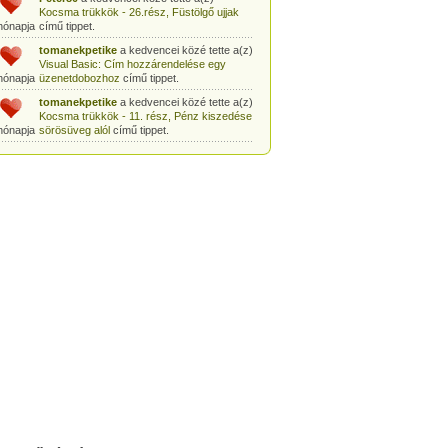
Kocsma trükkök - 26.rész, Füstölgő ujjak
hónapja
című tippet.
tomanekpetike
a kedvencei közé tette a(z)
Visual Basic: Cím hozzárendelése egy
hónapja
üzenetdobozhoz
című tippet.
tomanekpetike
a kedvencei közé tette a(z)
Kocsma trükkök - 11. rész, Pénz kiszedése
hónapja
sörösüveg alól
című tippet.
tomanekpetike
a kedvencei közé tette a(z)
Egyszerű bűvésztrükk: Pénz kiszedése
hónapja
gyufásdobozból
című tippet.
tomanekpetike
a kedvencei közé tette a(z)
Csodák Palotája: Coriolis-szoba
című tippet.
hónapja
tomanekpeti
a kedvencei közé tette a(z)
Sminkleckék - 1. rész: tusvonal készítése
hónapja
című tippet.
tomanekpeti
a kedvencei közé tette a(z)
Sminkleckék - 8.rész: Hogyan tanuljunk
hónapja
meg sminkelni?
című tippet.
tomanekpeti
a kedvencei közé tette a(z)
Öltönyvásárlás - 2. rész, Méretválasztás
hónapja
című tippet.
tomanekpeti
a kedvencei közé tette a(z)
Sminkleckék - 6.rész: a smink szerepe a
hónapja
hétköznapokban
című tippet.