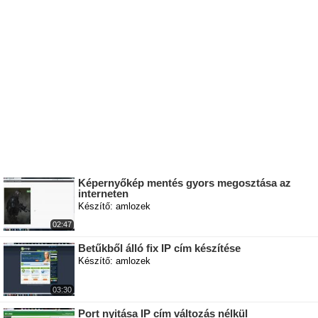
Képernyőkép mentés gyors megosztása az
interneten
Készítő: amlozek
02:47
Betűkből álló fix IP cím készítése
Készítő: amlozek
03:30
Port nyitása IP cím változás nélkül