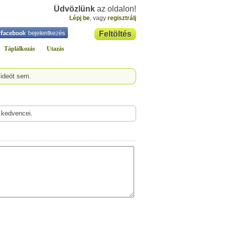
Üdvözlünk
az oldalon!
Lépj be
, vagy
regisztrálj
Feltöltés
Táplálkozás
Utazás
videót sem.
 kedvencei.