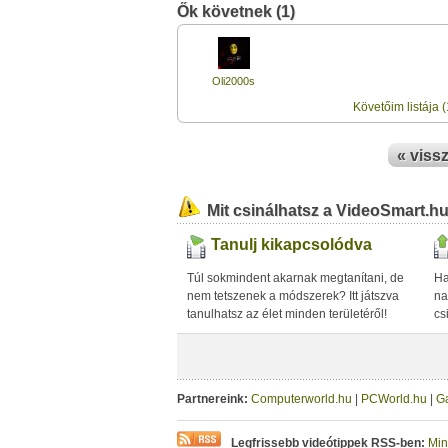
Ők követnek (1)
Oli2000s
Követőim listája (
« viss
Mit csinálhatsz a VideoSmart.h
Tanulj kikapcsolódva
Túl sokmindent akarnak megtanítani, de
Ha
nem tetszenek a módszerek? Itt játszva
na
tanulhatsz az élet minden területéről!
cs
Partnereink:
Computerworld.hu
|
PCWorld.hu
|
G
Legfrissebb videótippek RSS-ben:
Min