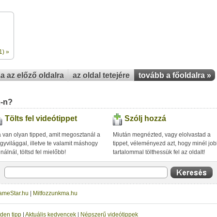
1) »
za az előző oldalra
az oldal tetejére
tovább a főoldalra »
u-n?
Tölts fel videótippet
Szólj hozzá
 van olyan tipped, amit megosztanál a
Miután megnézted, vagy elolvastad a
gyvilággal, illetve te valamit máshogy
tippet, véleményezd azt, hogy minél jo
inálnál, töltsd fel mielőbb!
tartalommal tölthessük fel az oldalt!
ameStar.hu
|
Mitfozzunkma.hu
den tipp
|
Aktuális kedvencek
|
Népszerű videótippek