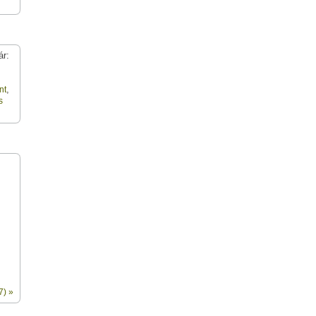
ár:
,
nt
s
7) »