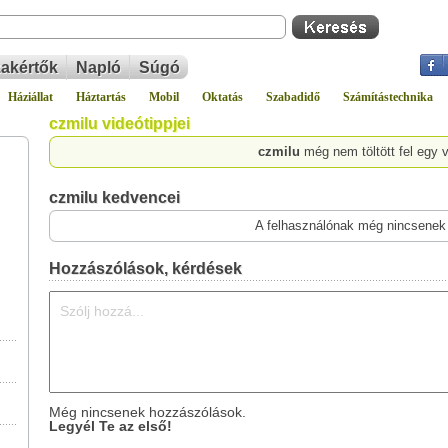
akértők
Napló
Súgó
Háziállat
Háztartás
Mobil
Oktatás
Szabadidő
Számítástechnika
czmilu videótippjei
czmilu
még nem töltött fel egy 
czmilu kedvencei
A felhasználónak még nincsenek
Hozzászólások, kérdések
Még nincsenek hozzászólások.
Legyél Te az első!