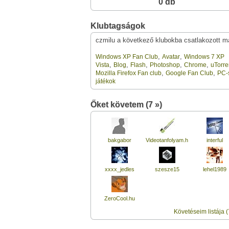
0 db
Klubtagságok
czmilu a következő klubokba csatlakozott m
,
,
Windows XP Fan Club
Avatar
Windows 7 XP
,
,
,
,
,
Vista
Blog
Flash
Photoshop
Chrome
uTorre
,
,
Mozilla Firefox Fan club
Google Fan Club
PC-
játékok
Őket követem (7 »)
bakgabor
Videotanfolyam.hu
interful
xxxx_jedles
szesze15
lehel1989
ZeroCool.hu
Követéseim listája (