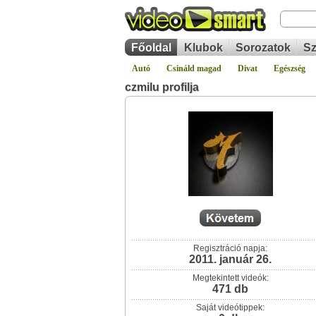
Főoldal
Klubok
Sorozatok
Sz
Autó
Csináld magad
Divat
Egészség
czmilu profilja
Regisztráció napja:
2011. január 26.
Megtekintett videók:
471 db
Saját videótippek: