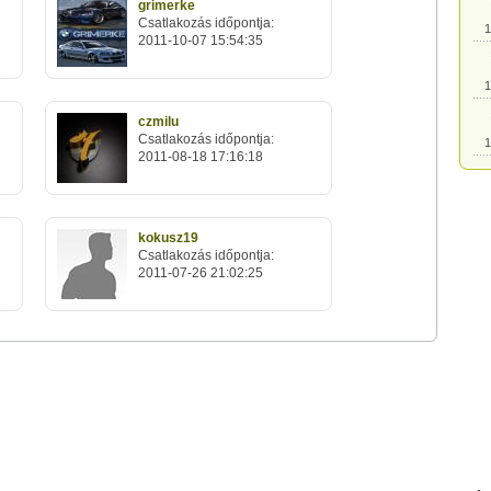
grimerke
Csatlakozás időpontja:
1
2011-10-07 15:54:35
1
czmilu
Csatlakozás időpontja:
1
2011-08-18 17:16:18
1
kokusz19
Csatlakozás időpontja:
1
2011-07-26 21:02:25
1
1
1
1