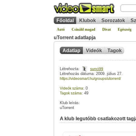
Főoldal
Klubok
Sorozatok
Sz
Autó
Csináld magad
Divat
Egészség
uTorrent adatlapja
Adatlap
Videók
Tagok
Létrehozta:
sunci99
Létrehozás dátuma: 2009. július 27.
https://videosmart.hu/groups/utorrent/
: 0
Videók száma
: 49
Tagok száma
Klub leírás:
uTorrent
A klub legutóbb csatlakozott tagja