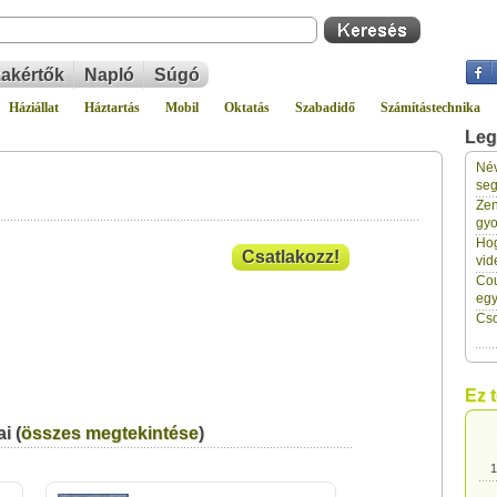
akértők
Napló
Súgó
Háziállat
Háztartás
Mobil
Oktatás
Szabadidő
Számítástechnika
Leg
Név
1
seg
Zen
gyo
1
Hog
Csatlakozz!
vid
Cou
1
eg
Cso
1
Ez 
1
i (
összes megtekintése
)
1