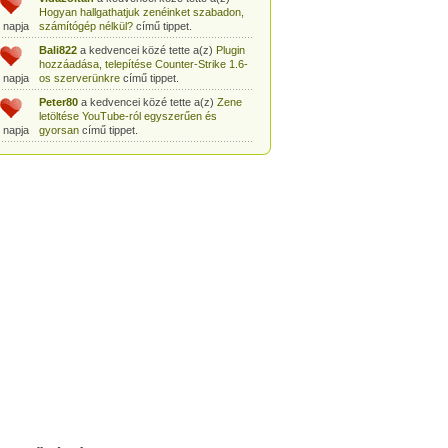
Hogyan hallgathatjuk zenéinket szabadon,
 napja
számítógép nélkül?
című tippet.
Bali822
a kedvencei közé tette a(z)
Plugin
hozzáadása, telepítése Counter-Strike 1.6-
 napja
os szerverünkre
című tippet.
Peter80
a kedvencei közé tette a(z)
Zene
letöltése YouTube-ról egyszerűen és
 napja
gyorsan
című tippet.
Heni77
a kedvencei közé tette a(z)
Counter
Strike: Source Szerver készítés
 napja
egyszerűen
című tippet.
Zoli94
a kedvencei közé tette a(z)
Counter-
Strike: új pályák telepítése szerverünkre
 napja
egyszerűen
című tippet.
Csabszii88
a kedvencei közé tette a(z)
MP3 letöltése videóról a VidtoMP3
 napja
segítségével
című tippet.
Lidiaa
a kedvencei közé tette a(z)
MP3
letöltése videóról a VidtoMP3 segítségével
 napja
című tippet.
tomanekpetike
a kedvencei közé tette a(z)
Counter Strike: Source Szerver készítés
 napja
egyszerűen
című tippet.
tomanekpeti
a kedvencei közé tette a(z)
Plugin hozzáadása, telepítése Counter-
 napja
Strike 1.6-os szerverünkre
című tippet.