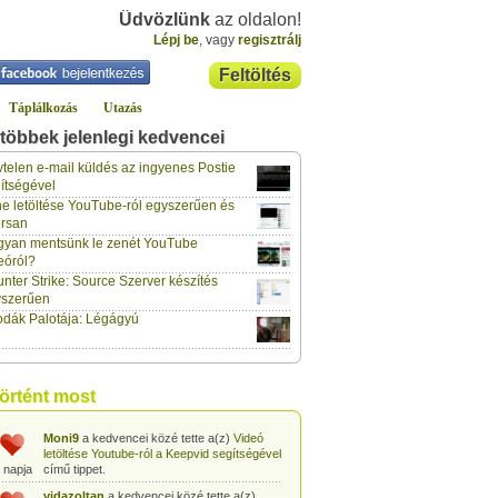
Üdvözlünk
az oldalon!
Lépj be
, vagy
regisztrálj
Feltöltés
Táplálkozás
Utazás
többek jelenlegi kedvencei
gabor733
a kedvencei közé tette a(z)
Leopárdgekkó-etetés egyszerű csipesszel
telen e-mail küldés az ingyenes Postie
 napja
című tippet.
ítségével
e letöltése YouTube-ról egyszerűen és
gabor733
a kedvencei közé tette a(z)
rsan
Hogyan készítsünk tojáslevest?
című tippet.
 napja
yan mentsünk le zenét YouTube
eóról?
gabor733
a kedvencei közé tette a(z)
nter Strike: Source Szerver készítés
Hogyan készítsünk fűszeres-paradicsomos
 napja
pennét?
című tippet.
yszerűen
dák Palotája: Légágyú
gabor733
a kedvencei közé tette a(z)
Babakonyha - Almaszósz készítése 6
 napja
hónapos kortól
című tippet.
gabor733
a kedvencei közé tette a(z)
történt most
Babakonyha - Alma-banán püré készítése
 napja
egyszerűen
című tippet.
Moni9
a kedvencei közé tette a(z)
Videó
letöltése Youtube-ról a Keepvid segítségével
 napja
című tippet.
vidazoltan
a kedvencei közé tette a(z)