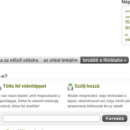
Nép
pr
1
wi
fő
i
1
xp
el
1
1
za az előző oldalra
az oldal tetejére
tovább a főoldalra »
1
u-n?
Tölts fel videótippet
Szólj hozzá
 van olyan tipped, amit megosztanál a
Miután megnézted, vagy elolvastad a
gyvilággal, illetve te valamit máshogy
tippet, véleményezd azt, hogy minél jo
inálnál, töltsd fel mielőbb!
tartalommal tölthessük fel az oldalt!