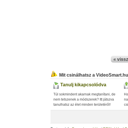
« viss
Mit csinálhatsz a VideoSmart.h
Tanulj kikapcsolódva
Túl sokmindent akarnak megtanítani, de
Ha
nem tetszenek a módszerek? Itt játszva
na
tanulhatsz az élet minden területéről!
cs