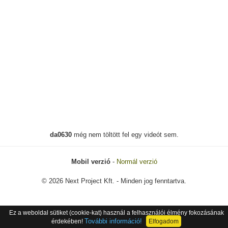
da0630
még nem töltött fel egy videót sem.
Mobil verzió
-
Normál verzió
© 2026 Next Project Kft. - Minden jog fenntartva.
Ez a weboldal sütiket (cookie-kat) használ a felhasználói élmény fokozásának
További információ!
érdekében!
Elfogadom