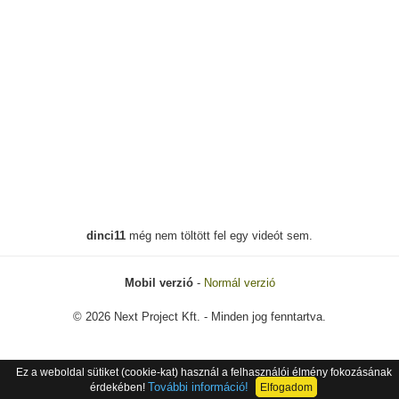
dinci11
még nem töltött fel egy videót sem.
Mobil verzió
-
Normál verzió
© 2026 Next Project Kft. - Minden jog fenntartva.
Ez a weboldal sütiket (cookie-kat) használ a felhasználói élmény fokozásának
További információ!
érdekében!
Elfogadom