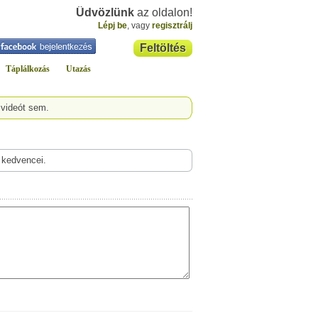
Üdvözlünk
az oldalon!
Lépj be
, vagy
regisztrálj
Feltöltés
Táplálkozás
Utazás
 videót sem.
 kedvencei.