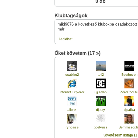
0 db
Klubtagságok
miki9876 a következő klubokba csatlakozott
már:
Hackthat
Őket követem (17 »)
csabike2
toti2
Beethoven
Internet Explorer
ujj.zalan
ZeroCool.h
alfonz
djpety
djpalika
ryncaise
ppetyusz
Semmiszor.
Követéseim listája (1