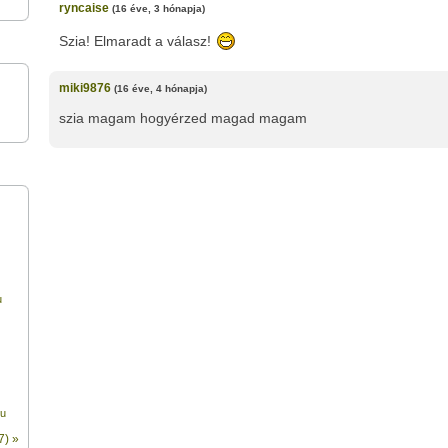
ryncaise
(16 éve, 3 hónapja)
Szia! Elmaradt a válasz!
miki9876
(16 éve, 4 hónapja)
szia magam hogyérzed magad magam
u
hu
7) »