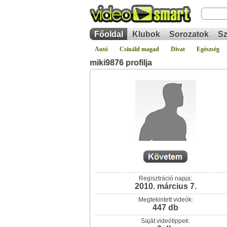
Főoldal
Klubok
Sorozatok
Sz
Autó
Csináld magad
Divat
Egészség
miki9876 profilja
Regisztráció napja:
2010. március 7.
Megtekintett videók:
447 db
Saját videótippek: