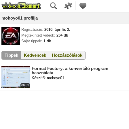
mohoyo01 profilja
Regisztráció:
2010. április 2.
Megtekintett videók:
234 db
Saját tippek:
1 db
Tippek
Kedvencek
Hozzászólások
Format Factory: a konvertáló program
használata
Készítő: mohoyo01
06:03