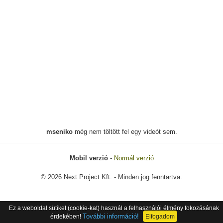
mseniko
még nem töltött fel egy videót sem.
Mobil verzió
-
Normál verzió
© 2026 Next Project Kft. - Minden jog fenntartva.
Ez a weboldal sütiket (cookie-kat) használ a felhasználói élmény fokozásának
További információ!
érdekében!
Elfogadom