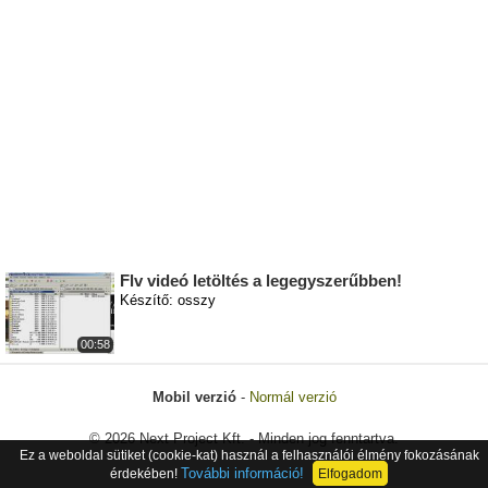
Flv videó letöltés a legegyszerűbben!
Készítő: osszy
00:58
Mobil verzió
-
Normál verzió
© 2026 Next Project Kft. - Minden jog fenntartva.
Ez a weboldal sütiket (cookie-kat) használ a felhasználói élmény fokozásának
További információ!
érdekében!
Elfogadom