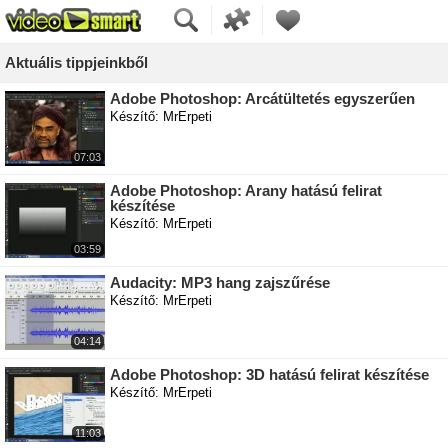
Aktuális tippjeinkből
Adobe Photoshop: Arcátültetés egyszerűen
Készítő: MrErpeti
07:03
Adobe Photoshop: Arany hatású felirat
készítése
Készítő: MrErpeti
03:59
Audacity: MP3 hang zajszűrése
Készítő: MrErpeti
04:14
Adobe Photoshop: 3D hatású felirat készítése
Készítő: MrErpeti
11:03