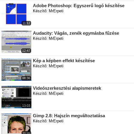
Adobe Photoshop: Egyszerű logó készítése
Készítő: MrErpeti
11:12
Audacity: Vágás, zenék egymásba fűzése
Készítő: MrErpeti
12:47
Kép a képben effekt készítése
Készítő: MrErpeti
08:36
Videószerkesztési alapismeretek
Készítő: MrErpeti
13:03
Gimp 2.8: Hajszín megváltoztatása
Készítő: MrErpeti
11:20