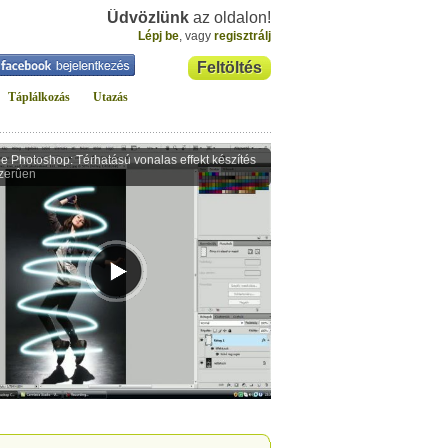
Üdvözlünk
az oldalon!
Lépj be
, vagy
regisztrálj
Feltöltés
Táplálkozás
Utazás