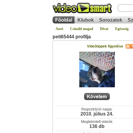
Főoldal
Klubok
Sorozatok
Sz
Autó
Csináld magad
Divat
Egészség
peti65444 profilja
Videótippek figyelése
Regisztráció napja:
2010. július 24.
Megtekintett videók:
136 db