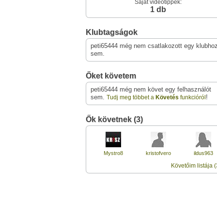
Saját videótippek:
1 db
Klubtagságok
peti65444 még nem csatlakozott egy klubho
sem.
Őket követem
peti65444 még nem követ egy felhasználót
sem.
!
Tudj meg többet a
Követés
funkcióról
Ők követnek (3)
Mystro8
kristofvero
ildus963
Követőim listája (