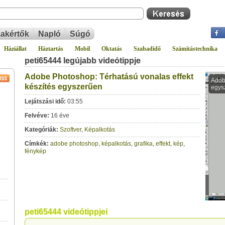
akértők
Napló
Súgó
Háziállat
Háztartás
Mobil
Oktatás
Szabadidő
Számítástechnika
peti65444 legújabb videótippje
Adobe Photoshop: Térhatású vonalas effekt
készítés egyszerűen
Lejátszási idő:
03:55
Felvéve:
16 éve
Kategóriák:
Szoftver
,
Képalkotás
Címkék:
adobe photoshop
,
képalkotás
,
grafika
,
effekt
,
kép
,
fénykép
peti65444 videótippjei