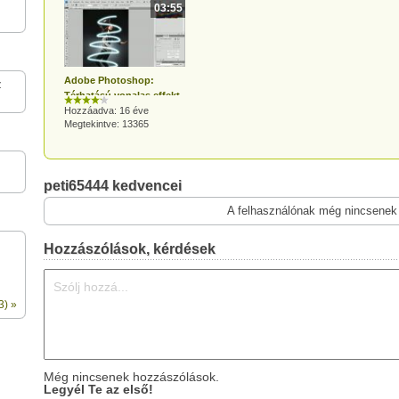
03:55
Adobe Photoshop:
z
Térhatású vonalas effekt
készítés egyszerűen
Hozzáadva: 16 éve
Megtekintve: 13365
peti65444 kedvencei
A felhasználónak még nincsenek
Hozzászólások, kérdések
3) »
Még nincsenek hozzászólások.
Legyél Te az első!