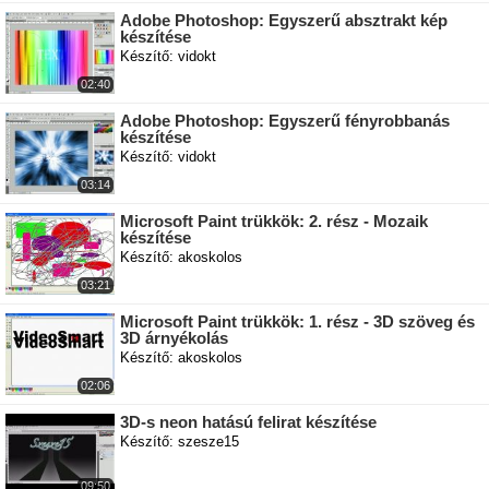
Adobe Photoshop: Egyszerű absztrakt kép
készítése
Készítő: vidokt
02:40
Adobe Photoshop: Egyszerű fényrobbanás
készítése
Készítő: vidokt
03:14
Microsoft Paint trükkök: 2. rész - Mozaik
készítése
Készítő: akoskolos
03:21
Microsoft Paint trükkök: 1. rész - 3D szöveg és
3D árnyékolás
Készítő: akoskolos
02:06
3D-s neon hatású felirat készítése
Készítő: szesze15
09:50