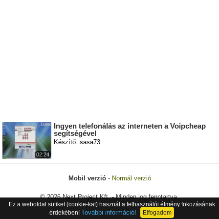
Ingyen telefonálás az interneten a Voipcheap
segítségével
Készítő: sasa73
02:24
Mobil verzió
-
Normál verzió
© 2026 Next Project Kft. - Minden jog fenntartva.
Ez a weboldal sütiket (cookie-kat) használ a felhasználói élmény fokozásának
További információ!
érdekében!
Elfogadom