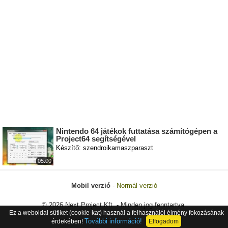
Nintendo 64 játékok futtatása számítógépen a
Project64 segítségével
Készítő: szendroikamaszparaszt
05:00
Mobil verzió
-
Normál verzió
© 2026 Next Project Kft. - Minden jog fenntartva.
Ez a weboldal sütiket (cookie-kat) használ a felhasználói élmény fokozásának
További információ!
érdekében!
Elfogadom