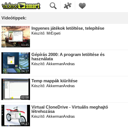
Videótippek:
Ingyenes játékok letöltése, telepítése
Készítő: MrErpeti
03:45
Gépírás 2000: A program letöltése és
használata
Készítő: AkkermanAndras
04:17
Temp mappák kiürítése
Készítő: AkkermanAndras
02:58
Virtual CloneDrive - Virtuális meghajtó
létrehozása
Készítő: AkkermanAndras
04:13