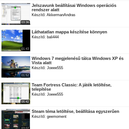
Jelszavunk beállításai Windows operációs
rendszer alatt
Készítő: AkkermanAndras
03:36
Láthatatlan mappa készítése könnyen
Készítő: bali444
01:43
Windows 7 megjelenésű tálca Windows XP és
Vista alatt
Készítő: Joeee555
01:52
Team Fortress Classic: A játék letöltése,
telepítése
Készítő: Joeee555
05:42
Steam téma letöltése, beállítása egyszerűen
Készítő: geemoment
03:07