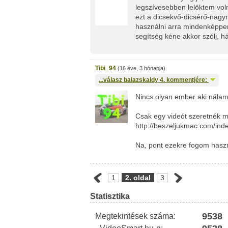
legszívesebben lelöktem voln
ezt a dicsekvő-dicsérő-nagy
használni arra mindenképpen
segítség kéne akkor szólj, há
Tibi_94
(16 éve, 3 hónapja)
...válasz
balazskaldy
4. kommentjére:
Nincs olyan ember aki nálam
Csak egy videót szeretnék m
http://beszeljukmac.com/in
Na, pont ezekre fogom haszn
1
2. oldal
3
Statisztika
9538
Megtekintések száma: