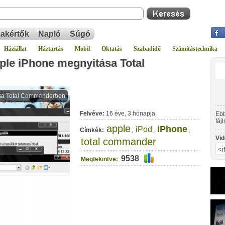
akértők
Napló
Súgó
Háziállat
Háztartás
Mobil
Oktatás
Szabadidő
Számítástechnika
ple iPhone megnyitása Total
Felvéve:
16 éve, 3 hónapja
Ebb
fáj
apple
iPhone
Co
iPod
Címkék:
,
,
,
Vid
total commander
9538
Megtekintve: