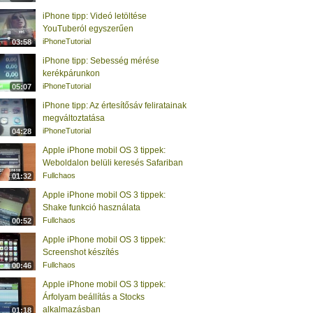
iPhone tipp: Videó letöltése
YouTuberól egyszerűen
iPhoneTutorial
03:58
iPhone tipp: Sebesség mérése
kerékpárunkon
iPhoneTutorial
05:07
iPhone tipp: Az értesítősáv feliratainak
megváltoztatása
iPhoneTutorial
04:28
Apple iPhone mobil OS 3 tippek:
Weboldalon belüli keresés Safariban
Fullchaos
01:32
Apple iPhone mobil OS 3 tippek:
Shake funkció használata
Fullchaos
00:52
Apple iPhone mobil OS 3 tippek:
Screenshot készítés
Fullchaos
00:46
Apple iPhone mobil OS 3 tippek:
Árfolyam beállítás a Stocks
alkalmazásban
01:18