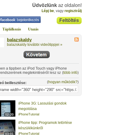
Üdvözlünk
az oldalon!
Lépj be
, vagy
regisztrálj
Feltöltés
Táplálkozás
Utazás
balazskaldy
balazskaldy további videótippjei »
en a tippben az iPod Touch vagy iPhone
lrendszerének megtekintéséről lesz szó Total
(
több infó
)
mmander-ben.
(
hogyan működik?
)
eó beillesztése:
iPhone 3G: Lassulási gondok
megoldása
iPhoneTutorial
02:20
iPhone tipp: Programok letörlése
készülékünkről
iPhoneTutorial
03:01