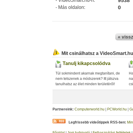
9538
- VideoSmart.hu-n:
0
- Más oldalon:
« viss
Mit csinálhatsz a VideoSmart.h
Tanulj kikapcsolódva
Túl sokmindent akarnak megtanítani, de
Ha
nem tetszenek a módszerek? Itt játszva
na
tanulhatsz az élet minden területéről!
cs
Partnereink:
Computerworld.hu
|
PCWorld.hu
|
G
Legfrissebb videótippek RSS-ben:
Min
Főoldal
|
Jogi tudnivaló
|
Felhasználási feltételek