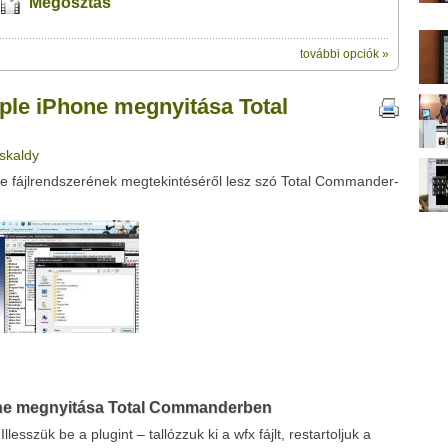
Megosztás
további opciók »
ik:
 megnyitása Total Commanderben" című videótipp
ple iPhone megnyitása Total
veleződet
,
vagy
ezt a felületet:
ubhoz sem.
Üzenet (opcionális):
zskaldy
!
ink között
e fájlrendszerének megtekintéséről lesz szó Total Commander-
Google
Digg
one megnyitása Total Commanderben
llesszük be a plugint – tallózzuk ki a wfx fájlt, restartoljuk a