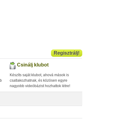
Regisztrálj!
Csinálj klubot
Készíts saját klubot, ahová mások is
bb
csatlakozhatnak, és közösen egyre
nagyobb videóbázist hozhattok létre!