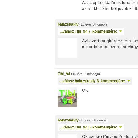
Azz apple oldalán is lehet r
aztán kb 125e ből jövök ki. 
balazskaldy
(16 éve, 3 hónapja)
...válasz
Tibi_94
7. kommentjére:
Azt ezért megkérdezném, ho
mikor lehet beszerezni Mag
Tibi_94
(16 éve, 3 hónapja)
...válasz
balazskaldy
6. kommentjére:
OK
balazskaldy
(16 éve, 3 hónapja)
...válasz
Tibi_94
5. kommentjére:
Ok ezekre tényleg jó, de a 