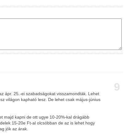
9
 az ápr. 25.-ei szabadságokat visszamondták. Lehet
sz világon kapható lesz. De lehet csak május-június
et majd kapni de ott ugye 10-20%-kal drágább
delek 15-20e Ft-al olcsóbban de az is lehet hogy
ag jók az árak.