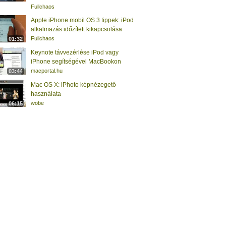
Fullchaos
Apple iPhone mobil OS 3 tippek: iPod
alkalmazás időzített kikapcsolása
Fullchaos
01:32
Keynote távvezérlése iPod vagy
iPhone segítségével MacBookon
macportal.hu
03:44
Mac OS X: iPhoto képnézegető
használata
wobe
06:15