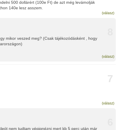
endelni 500 dollárért (100e Ft) de azt még levámolják
Itthon 140e lesz asszem.
(válasz)
8
gy mikor veszed meg? (Csak tájékozódásként , hogy
yarországon)
(válasz)
7
(válasz)
6
videót nem tudtam végignézni mert kb 5 perc után már