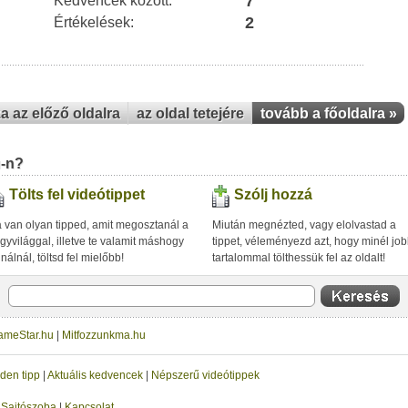
7
Kedvencek között:
2
Értékelések:
za az előző oldalra
az oldal tetejére
tovább a főoldalra »
u-n?
Tölts fel videótippet
Szólj hozzá
 van olyan tipped, amit megosztanál a
Miután megnézted, vagy elolvastad a
gyvilággal, illetve te valamit máshogy
tippet, véleményezd azt, hogy minél jo
inálnál, töltsd fel mielőbb!
tartalommal tölthessük fel az oldalt!
ameStar.hu
|
Mitfozzunkma.hu
den tipp
|
Aktuális kedvencek
|
Népszerű videótippek
|
Sajtószoba
|
Kapcsolat