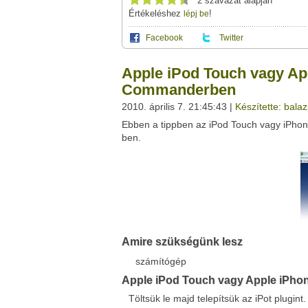
2 szavazat alapján
Értékeléshez
!
lépj be
Facebook
Twitter
Ez a videótipp a következő klub(ok)ba tartoz
A(z) "Apple iPod Touch vagy Apple iPhone
Apple iPod Touch vagy Ap
megosztásához használhatod a saját le
Ez a videó nem még nem tartozik egy kl
Commanderben
Neved:
2010. április 7. 21:45:43 |
Készítette: bala
Ha van egy kis időd,
nézz szét meglévő klubja
E-mail címed:
Ebben a tippben az iPod Touch vagy iPhon
ben.
Címzett e-mail címe:
Facebook
Twitter
Del.icio.us
Live
Amire szükségünk lesz
számítógép
Apple iPod Touch vagy Apple iPh
Töltsük le majd telepítsük az iPot plugint. I