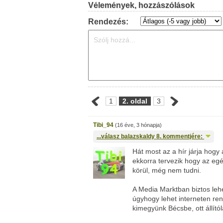
Vélemények, hozzászólások
Rendezés:
1
2. oldal
3
Tibi_94
(16 éve, 3 hónapja)
...válasz
balazskaldy
8. kommentjére:
Hát most az a hír járja hogy
ekkorra tervezik hogy az egé
körül, még nem tudni.
A Media Marktban biztos leh
úgyhogy lehet interneten ren
kimegyünk Bécsbe, ott állítól