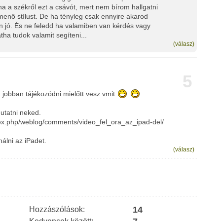
a a székről ezt a csávót, mert nem bírom hallgatni
menő stílust. De ha tényleg csak ennyire akarod
 jó. És ne feledd ha valamiben van kérdés vagy
tha tudok valamit segíteni...
(válasz)
5
 jobban tájékozódni mielőtt vesz vmit
utatni neked.
dex.php/weblog/comments/video_fel_ora_az_ipad-del/
álni az iPadet.
(válasz)
14
Hozzászólások: