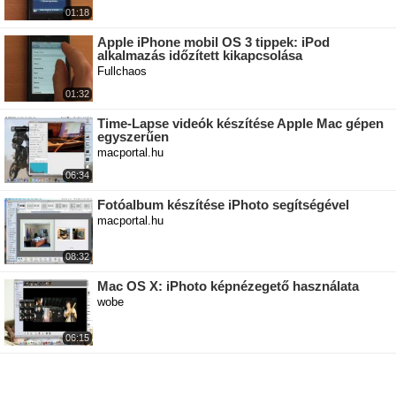
01:18
Apple iPhone mobil OS 3 tippek: iPod
alkalmazás időzített kikapcsolása
Fullchaos
01:32
Time-Lapse videók készítése Apple Mac gépen
egyszerűen
macportal.hu
06:34
Fotóalbum készítése iPhoto segítségével
macportal.hu
08:32
Mac OS X: iPhoto képnézegető használata
wobe
06:15