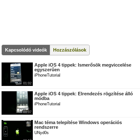
Kapcsolódó videók
Hozzászólások
Apple iOS 4 tippek: Ismerősök megviccelése
egyszerűen
iPhoneTutorial
01:02
Apple iOS 4 tippek: Elrendezés rögzítése álló
módba
iPhoneTutorial
01:37
Mac téma telepítése Windows operációs
rendszerre
UNyd0s