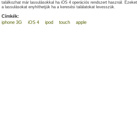
találkozhat már lassulásokkal ha iOS 4 operációs rendszert használ. Ezeket
a lassulásokat enyhíthetjük ha a keresési találatokat levesszük.
Címkék:
iphone 3G
iOS 4
ipod
touch
apple