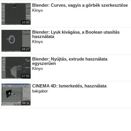
Blender: Curves, vagyis a görbék szerkesztése
Klinyo
16:00
Blender: Lyuk kivágása, a Boolean utasítás
használata
Klinyo
04:27
Blender: Nyújtás, extrude használata
egyszerűen
Klinyo
07:05
CINEMA 4D: Ismerkedés, használata
bakgabor
09:11