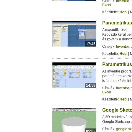
Címkék:
Inventor
,
Excel
Készítette:
Hebi
| 
Parametrikus 
A második részben 
Két osztó kerül b
és követik a doboz
17:45
Címkék:
Inventor
,
Készítette:
Hebi
| 
Parametrikus 
Az Inventor progra
paraméterekkel sz
is jelent ez? Amint
14:58
Címkék:
Inventor
,
Excel
Készítette:
Hebi
| 
Google Sket
A 3D modellezés s
Google Sketchup a
Címkék:
google sk
05:02