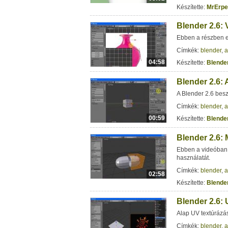
Készítette:
MrErpe
Blender 2.6:
Ebben a részben 
Címkék:
blender
,
a
04:58
Készítette:
Blender
Blender 2.6: 
A Blender 2.6 bes
Címkék:
blender
,
a
00:59
Készítette:
Blender
Blender 2.6:
Ebben a videóban 
használatát.
Címkék:
blender
,
a
02:58
Készítette:
Blender
Blender 2.6: 
Alap UV textúrázá
Címkék:
blender
,
a