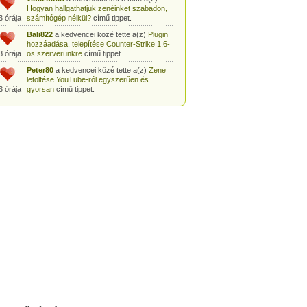
Hogyan hallgathatjuk zenéinket szabadon,
3 órája
számítógép nélkül?
című tippet.
Bali822
a kedvencei közé tette a(z)
Plugin
hozzáadása, telepítése Counter-Strike 1.6-
3 órája
os szerverünkre
című tippet.
Peter80
a kedvencei közé tette a(z)
Zene
letöltése YouTube-ról egyszerűen és
3 órája
gyorsan
című tippet.
Heni77
a kedvencei közé tette a(z)
Counter
Strike: Source Szerver készítés
3 órája
egyszerűen
című tippet.
Zoli94
a kedvencei közé tette a(z)
Counter-
Strike: új pályák telepítése szerverünkre
3 órája
egyszerűen
című tippet.
Csabszii88
a kedvencei közé tette a(z)
MP3 letöltése videóról a VidtoMP3
3 órája
segítségével
című tippet.
Lidiaa
a kedvencei közé tette a(z)
MP3
letöltése videóról a VidtoMP3 segítségével
3 órája
című tippet.
tomanekpetike
a kedvencei közé tette a(z)
Counter Strike: Source Szerver készítés
3 órája
egyszerűen
című tippet.
tomanekpeti
a kedvencei közé tette a(z)
Plugin hozzáadása, telepítése Counter-
3 órája
Strike 1.6-os szerverünkre
című tippet.