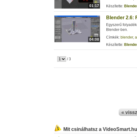
01:17
Készítette:
Blender
Blender 2.6:
Egyszerű folyadék
Blender-ben.
Címkék:
blender
,
a
04:08
Készítette:
Blender
/ 3
« viss
Mit csinálhatsz a VideoSmart.h