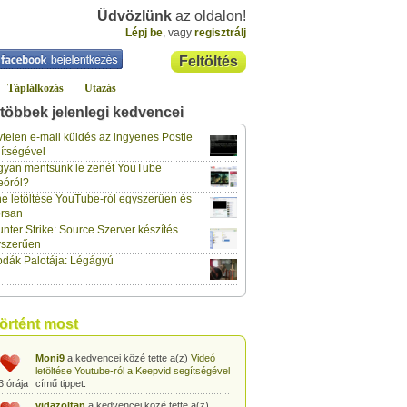
Üdvözlünk
az oldalon!
Lépj be
, vagy
regisztrálj
Feltöltés
Táplálkozás
Utazás
többek jelenlegi kedvencei
gabor733
a kedvencei közé tette a(z)
Leopárdgekkó-etetés egyszerű csipesszel
telen e-mail küldés az ingyenes Postie
3 órája
című tippet.
ítségével
yan mentsünk le zenét YouTube
gabor733
a kedvencei közé tette a(z)
eóról?
Hogyan készítsünk tojáslevest?
című tippet.
3 órája
e letöltése YouTube-ról egyszerűen és
rsan
gabor733
a kedvencei közé tette a(z)
nter Strike: Source Szerver készítés
Hogyan készítsünk fűszeres-paradicsomos
3 órája
pennét?
című tippet.
yszerűen
dák Palotája: Légágyú
gabor733
a kedvencei közé tette a(z)
Babakonyha - Almaszósz készítése 6
3 órája
hónapos kortól
című tippet.
gabor733
a kedvencei közé tette a(z)
történt most
Babakonyha - Alma-banán püré készítése
3 órája
egyszerűen
című tippet.
Moni9
a kedvencei közé tette a(z)
Videó
letöltése Youtube-ról a Keepvid segítségével
3 órája
című tippet.
vidazoltan
a kedvencei közé tette a(z)