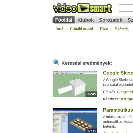
Főoldal
Klubok
Sorozatok
Sz
Autó
Csináld magad
Divat
Egészség
Keresési eredmények:
Google Sketc
A Google SketchUp
rá a saját elgondo
Címkék:
Google S
06:45
Készítette:
MrErpe
Parametrikus 
A minisorozat befe
automatikus kiosz
történik.
07:31