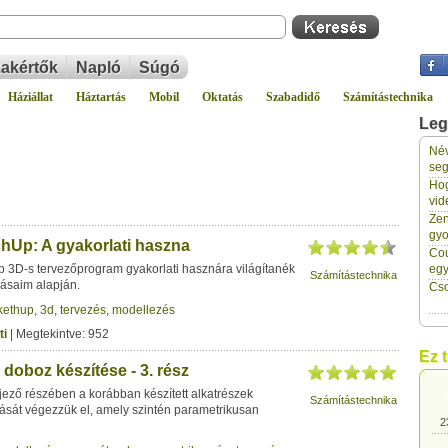
akértők
Napló
Súgó
Háziállat
Háztartás
Mobil
Oktatás
Szabadidő
Számítástechnika
Leg
Név
2
seg
Hog
vid
2
Zen
gyo
hUp: A gyakorlati haszna
Cou
2
 3D-s tervezőprogram gyakorlati hasznára világítanék
eg
Számítástechnika
lásaim alapján.
Cso
kethup
,
3d
,
tervezés
,
modellezés
2
ti
| Megtekintve: 952
Ez 
doboz készítése - 3. rész
2
jező részében a korábban készített alkatrészek
Számítástechnika
tását végezzük el, amely szintén parametrikusan
2