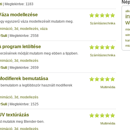
Nép
ti
| Megtekintve: 1183
alk
2
 Váza modellezése
i
w
egy egyszerű váza modellezését mutatom meg.
Számítástechnika
nimáció
,
3d
,
modellezés
,
váza
2
mi
wi
Suli
| Megtekintve: 2558
ka
2
mic
A program letöltése
zerzésének módját mutatom meg ebben a tippben.
Számítástechnika
2
nimáció
,
3d
,
modellezés
Suli
| Megtekintve: 2659
2
 Modifierek bemutatása
bemutatom a legtöbbször használt modifierek
Multimédia
nimáció
,
3d
,
modellezés
Suli
| Megtekintve: 1525
UV textúrázás
st mutatok meg Blender-ben.
Multimédia
nimáció
,
3d
,
modellezés