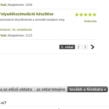
Suli
| Megtekintve: 2036
 Folyadékszimuláció készítése
szimuláció készítésének a menetét mutatom meg
Multimédia
nimáció
,
3d
,
modellezés
Suli
| Megtekintve: 2125
1. oldal
2
3
za az előző oldalra
az oldal tetejére
tovább a főoldalra »
u-n?