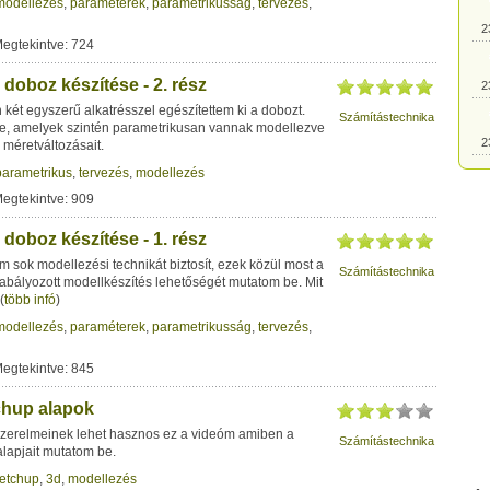
modellezés
,
paraméterek
,
parametrikusság
,
tervezés
,
2
Megtekintve: 724
doboz készítése - 2. rész
2
két egyszerű alkatrésszel egészítettem ki a dobozt.
Számítástechnika
ele, amelyek szintén parametrikusan vannak modellezve
2
 méretváltozásait.
parametrikus
,
tervezés
,
modellezés
Megtekintve: 909
2
doboz készítése - 1. rész
2
m sok modellezési technikát biztosít, ezek közül most a
Számítástechnika
abályozott modellkészítés lehetőségét mutatom be. Mit
(
több infó
)
2
modellezés
,
paraméterek
,
parametrikusság
,
tervezés
,
Megtekintve: 845
2
chup alapok
2
zerelmeinek lehet hasznos ez a videóm amiben a
Számítástechnika
lapjait mutatom be.
etchup
,
3d
,
modellezés
2