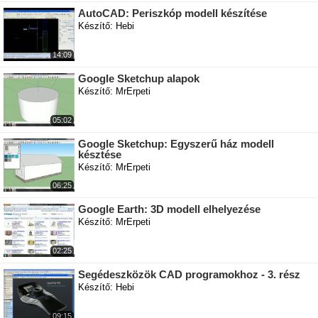
AutoCAD: Periszkóp modell készítése
Készítő: Hebi
14:09
Google Sketchup alapok
Készítő: MrErpeti
05:02
Google Sketchup: Egyszerű ház modell
késztése
Készítő: MrErpeti
06:25
Google Earth: 3D modell elhelyezése
Készítő: MrErpeti
02:25
Segédeszközök CAD programokhoz - 3. rész
Készítő: Hebi
09:15