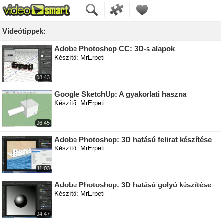
Videótippek:
Adobe Photoshop CC: 3D-s alapok
Készítő: MrErpeti
08:43
Google SketchUp: A gyakorlati haszna
Készítő: MrErpeti
06:45
Adobe Photoshop: 3D hatású felirat készítése
Készítő: MrErpeti
11:03
Adobe Photoshop: 3D hatású golyó készítése
Készítő: MrErpeti
04:47